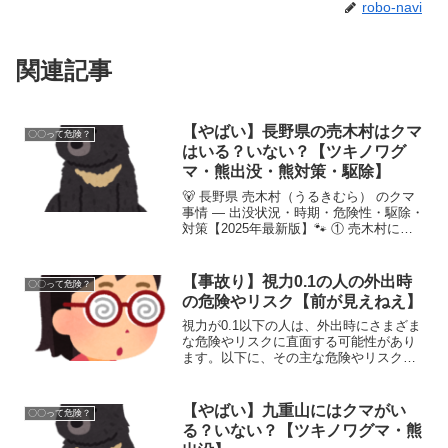
robo-navi
関連記事
【やばい】長野県の売木村はクマ
〇〇って危険？
はいる？いない？【ツキノワグ
マ・熊出没・熊対策・駆除】
🐻 長野県 売木村（うるきむら） のクマ
事情 — 出没状況・時期・危険性・駆除・
対策【2025年最新版】🐾 ① 売木村にク
マはいるのか？売木村でもツキノワグマ
の出没・目撃が確認されています。長野
県内の熊出没情報を見ると、売木村周辺
【事故り】視力0.1の人の外出時
〇〇って危険？
（下伊那郡...
の危険やリスク【前が見えねえ】
視力が0.1以下の人は、外出時にさまざま
な危険やリスクに直面する可能性があり
ます。以下に、その主な危険やリスクを
詳しく説明します。 (adsbygoogle =
window.adsbygoogle || []).push({}); 交通
事...
【やばい】九重山にはクマがい
〇〇って危険？
る？いない？【ツキノワグマ・熊