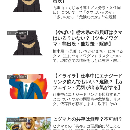
出没】
九重山（くじゅう連山／大分県・久住周
辺）について、**「クマはいるのか」
「多いのか」「危険なのか」**を最新の
情報を踏まえてわかりやすく整理しま
す。結論を先に短く言うと：**「九州本
土（九州山地）ではツキノワグマは『過
【やばい】栃木県の市貝町はクマ
〇〇って危険？
去に棲息していたが長ら...
はいる？いない？【ツキノワグ
マ・熊出没・熊対策・駆除】
栃木県 市貝町（いちかいまち） における
クマ（主にツキノワグマ）リスクについ
て、現時点での情報をもとに整理・解説
します。市貝町にクマはいるのか？ 目撃
実績アリ：2025年7月23日、市貝町見上
（みあげ）付近でクマの出没が報じられ
【イライラ】仕事中にエナジード
〇〇って危険？
ています。 ...
リンク飲んでもいい？危険？【カ
フェイン・元気が出る気がする】
仕事中にエナジードリンクを摂取するこ
とにはいくつかの問題点や危険性、リス
ク、依存性が存在します。以下にその詳
細を説明します。 (adsbygoogle =
window.adsbygoogle || []).push({}); 健康リ
スク:...
ヒグマとの共存は無理？不可能？
〇〇って危険？
ヒグマとの「共存」は理想的に聞こえる