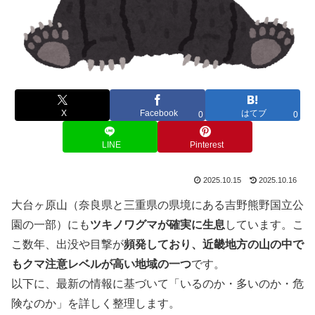
X
Facebook
はてブ
0
0
LINE
Pinterest
2025.10.15
2025.10.16
大台ヶ原山（奈良県と三重県の県境にある吉野熊野国立公
園の一部）にも
ツキノワグマが確実に生息
しています。こ
こ数年、出没や目撃が
頻発しており、近畿地方の山の中で
もクマ注意レベルが高い地域の一つ
です。
以下に、最新の情報に基づいて「いるのか・多いのか・危
険なのか」を詳しく整理します。