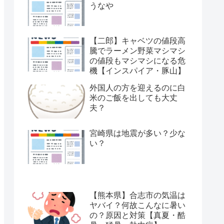
うなや
【二郎】キャベツの値段高
騰でラーメン野菜マシマシ
の値段もマシマシになる危
機【インスパイア・豚山】
外国人の方を迎えるのに白
米のご飯を出しても大丈
夫？
宮崎県は地震が多い？少な
い？
【熊本県】合志市の気温は
ヤバイ？何故こんなに暑い
の？原因と対策【真夏・酷