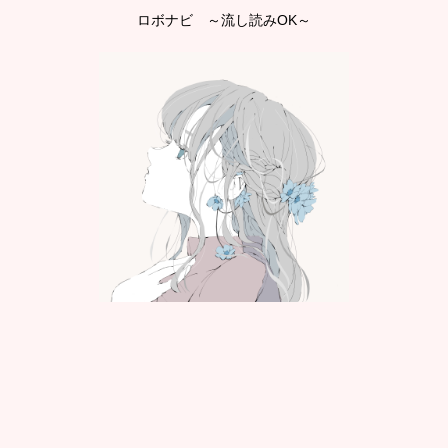
ロボナビ ～流し読みOK～