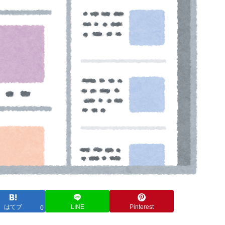
はてブ
LINE
Pinterest
0