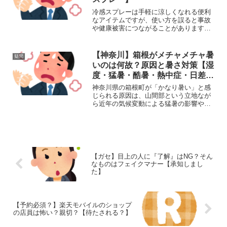
冷感スプレーは手軽に涼しくなれる便利
なアイテムですが、使い方を誤ると事故
や健康被害につながることがあります。
ここでは、冷感スプレーの危険な使い方
と安全な使い方を詳しく解説します。
(adsbygoogle = window.adsbygoo...
【神奈川】箱根がメチャメチャ暑
疑問
いのは何故？原因と暑さ対策【湿
度・猛暑・酷暑・熱中症・日差
し・温暖化・ヒートアイランド】
神奈川県の箱根町が「かなり暑い」と感
じられる原因は、山間部という立地なが
ら近年の気候変動による猛暑の影響や都
市化、観光地としての人の集中、また特
有の地形や風通しの悪さなどが複合して
いるためです。標高が高く涼しいイメー
ジがありますが、実は夏場...
【ガセ】目上の人に『了解』はNG？そん
なものはフェイクマナー【承知しまし
た】
【予約必須？】楽天モバイルのショップ
の店員は怖い？親切？【待たされる？】