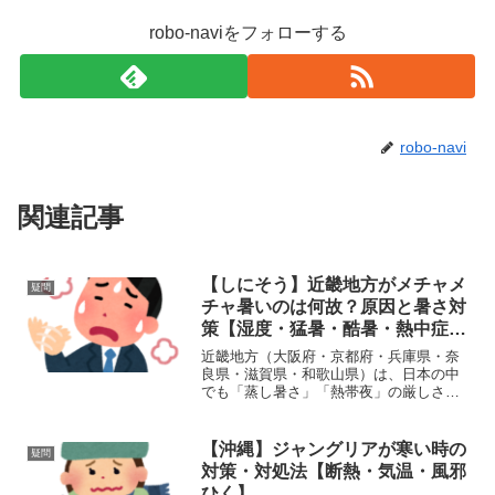
robo-naviをフォローする
robo-navi
関連記事
【しにそう】近畿地方がメチャメ
疑問
チャ暑いのは何故？原因と暑さ対
策【湿度・猛暑・酷暑・熱中症・
日差し・温暖化】
近畿地方（大阪府・京都府・兵庫県・奈
良県・滋賀県・和歌山県）は、日本の中
でも「蒸し暑さ」「熱帯夜」の厳しさが
際立つエリアです。特に京都・大阪・奈
良の盆地エリアは、40℃近い気温に加
え、湿度と風のなさが加わることで体感
【沖縄】ジャングリアが寒い時の
疑問
的に非常に苦しいのが特徴...
対策・対処法【断熱・気温・風邪
ひく】