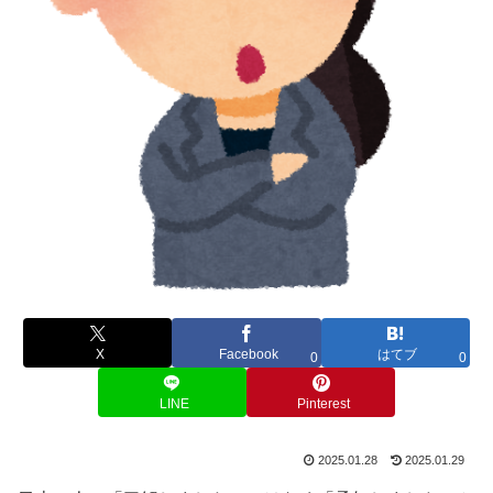
X
Facebook
はてブ
0
0
LINE
Pinterest
2025.01.28
2025.01.29