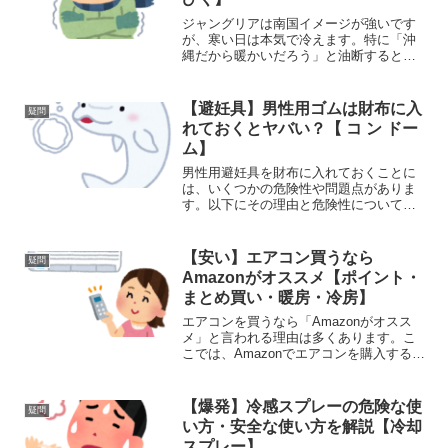
ジャングリアは南国イメージが強いです
が、寒い日は本気で冷えます。特に「沖
縄だから暖かいだろう」と油断すると、
満足度が一気に下がりがちです。ここで
は 寒く感じる原因 → 行く前の対策 → 現
地での対処法 → よくある失敗談 を、現
【避妊具】男性用ゴムは財布に入
疑問
実ベースで詳...
れておくとヤバい？【 コ ン ドー
ム】
男性用避妊具を財布に入れておくことに
は、いくつかの危険性や問題点がありま
す。以下にその理由と危険性について詳
しく解説します。1. 物理的な圧力とダメ
ージ男性用避妊具（コンドームなど）は
ゴム製の素材でできており、財布に入れ
【安い】エアコン買うなら
疑問
ておくと長時間圧力が...
Amazonがオススメ【ポイント・
まとめ買い・暖房・冷房】
エアコンを買うなら「Amazonがオスス
メ」と言われる理由は多くあります。こ
こでは、Amazonでエアコンを購入するメ
リットや特徴を詳しく解説します。
(adsbygoogle = window.adsbygoogle ||
[]).pus...
【爆発】冷感スプレーの危険な使
疑問
い方・安全な使い方を解説【冷却
スプレー】