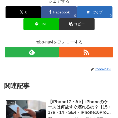
シェアする
X
Facebook
はてブ
0
0
LINE
コピー
robo-naviをフォローする
robo-navi
関連記事
【iPhone17・Air】iPhoneのケ
スマホ
ースは何故すぐ壊れるの？【15・
17e・14・SE4・iPhone16Pro・
ProMAX・Plus】