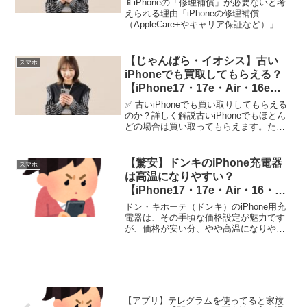
📱iPhoneの「修理補償」が必要ないと考
えられる理由「iPhoneの修理補償
（AppleCare+やキャリア保証など）」は
便利なサービスですが、必ずしも誰にで
も必要というわけではありません。以下
に、補償が不要な理由を詳しくまとめま
【じゃんぱら・イオシス】古い
スマホ
した (...
iPhoneでも買取してもらえる？
【iPhone17・17e・Air・16e・
16・15・14・SE・Pro・
✅ 古いiPhoneでも買い取りしてもらえる
ProMAX・Plus】
のか？詳しく解説古いiPhoneでもほとん
どの場合は買い取ってもらえます。ただ
し、モデルが古いほど価値が低くなり、
ジャンク品扱いになる可能性もありま
す。特にiPhone 6以前の機種は買取価格
【驚安】ドンキのiPhone充電器
スマホ
がほ...
は高温になりやすい？
【iPhone17・17e・Air・16・
Pro・ProMAX・Plus】
ドン・キホーテ（ドンキ）のiPhone用充
電器は、その手頃な価格設定が魅力です
が、価格が安い分、やや高温になりやす
い場合があることも考慮すべきポイント
です。以下にその理由を詳しく解説しま
す。1. 材料の品質 ドンキで販売される安
価な充電器は...
【アプリ】テレグラムを使ってると家族