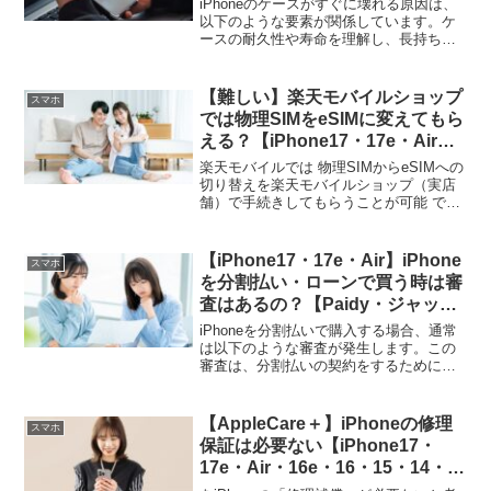
iPhoneのケースがすぐに壊れる原因は、
以下のような要素が関係しています。ケ
ースの耐久性や寿命を理解し、長持ちさ
せるための対策を考える参考になるでし
ょう。1. 素材の質 安価な素材: 低価格の
ケースには、プラスチックやシリコンな
【難しい】楽天モバイルショップ
スマホ
どの安価な...
では物理SIMをeSIMに変えてもら
える？【iPhone17・17e・Air・
Android・スマホ】
楽天モバイルでは 物理SIMからeSIMへの
切り替えを楽天モバイルショップ（実店
舗）で手続きしてもらうことが可能 で
す。 (adsbygoogle = window.adsbygoogle
|| []).push({});■ 店頭でできるこ...
【iPhone17・17e・Air】iPhone
スマホ
を分割払い・ローンで買う時は審
査はあるの？【Paidy・ジャック
ス】
iPhoneを分割払いで購入する場合、通常
は以下のような審査が発生します。この
審査は、分割払いの契約をするために必
要なもので、支払い能力を確認するため
のものです。 (adsbygoogle =
window.adsbygoogle || [...
【AppleCare＋】iPhoneの修理
スマホ
保証は必要ない【iPhone17・
17e・Air・16e・16・15・14・
SE・Pro・ProMAX・Plus】