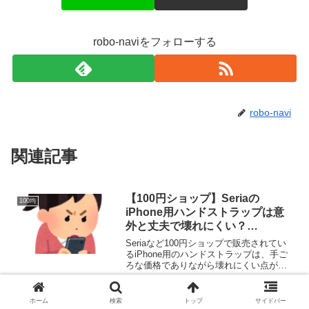
robo-naviをフォローする
robo-navi
関連記事
【100円ショップ】Seriaの
100均
iPhone用ハンドストラップは意
外と丈夫で壊れにくい？
【iPhone16・17・17e・Air・
Seriaなど100円ショップで販売されてい
16e】【100均】
るiPhone用のハンドストラップは、手ご
ろな価格でありながら壊れにくい点が魅
力的です。以下に、その理由や特徴につ
いて詳しく解説します。1. シンプルな構
造で壊れにくい100円ショップのハンドス
【高すぎ】iPhone17は買わない
ホーム
検索
トップ
サイドバー
スマホ