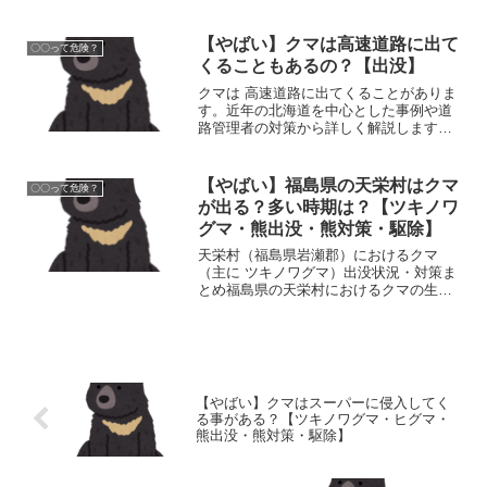
重要です。 (adsbygoogle =
window.adsbygoogle || []).push({});以下の
方法を参考にし...
【やばい】クマは高速道路に出て
〇〇って危険？
くることもあるの？【出没】
クマは 高速道路に出てくることがありま
す。近年の北海道を中心とした事例や道
路管理者の対策から詳しく解説します。
(adsbygoogle = window.adsbygoogle ||
[]).push({});1. 実際に起きている高速道...
【やばい】福島県の天栄村はクマ
〇〇って危険？
が出る？多い時期は？【ツキノワ
グマ・熊出没・熊対策・駆除】
天栄村（福島県岩瀬郡）におけるクマ
（主に ツキノワグマ）出没状況・対策ま
とめ福島県の天栄村におけるクマの生
息・出没状況を「いるか／多い時期／危
険性／駆除の考え方／対策」に分けて詳
しく解説します。地域や山林近くで暮ら
す・活動する方には参考にな...
【やばい】クマはスーパーに侵入してく
る事がある？【ツキノワグマ・ヒグマ・
熊出没・熊対策・駆除】