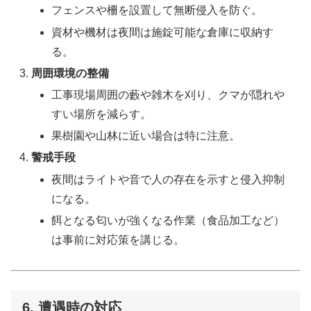
フェンスや柵を設置して無断侵入を防ぐ。
資材や機材は夜間は施錠可能な倉庫に収納す
る。
周囲環境の整備
工事現場周囲の藪や雑木を刈り、クマが隠れや
すい場所を減らす。
果樹園や山林に近い場合は特に注意。
警戒手段
夜間はライトや音で人の存在を示すと侵入抑制
になる。
餌となる匂いが強くなる作業（食品加工など）
は事前に対応策を講じる。
6. 遭遇時の対応