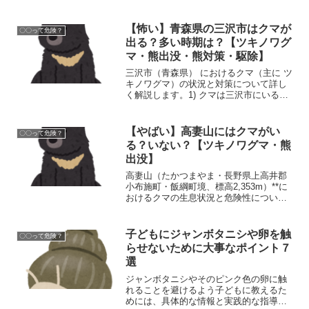
なっていることが専門家の共通見解で
す。以下に「何が起きているのか」「な
ぜ攻撃的に見えるのか」「どこまで確実
【怖い】青森県の三沢市はクマが
〇〇って危険？
か（不確実性）」「個人・地...
出る？多い時期は？【ツキノワグ
マ・熊出没・熊対策・駆除】
三沢市（青森県） におけるクマ（主に ツ
キノワグマ）の状況と対策について詳し
く解説します。1) クマは三沢市にいるの
か？はい、三沢市にもツキノワグマの目
撃・出没情報が複数確認されています。
主なポイント： 三沢市公式サイトに「サ
【やばい】高妻山にはクマがい
〇〇って危険？
ル・クマ等の目...
る？いない？【ツキノワグマ・熊
出没】
高妻山（たかつまやま・長野県上高井郡
小布施町・飯綱町境、標高2,353m）**に
おけるクマの生息状況と危険性について
詳しく解説します。🐻 1. クマの生息状況
高妻山周辺にはツキノワグマが生息して
います。 山域は北信五岳の一つで、ブナ
子どもにジャンボタニシや卵を触
〇〇って危険？
やミズ...
らせないために大事なポイント７
選
ジャンボタニシやそのピンク色の卵に触
れることを避けるよう子どもに教えるた
めには、具体的な情報と実践的な指導が