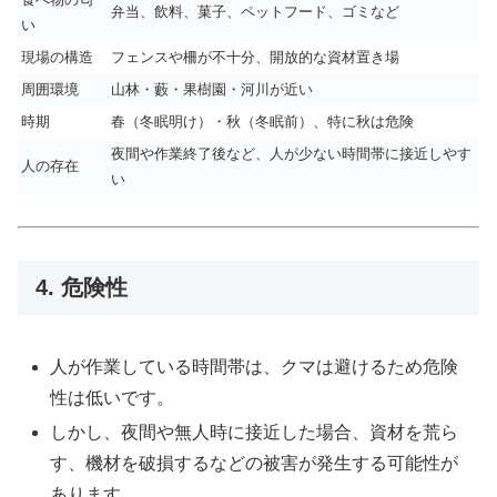
弁当、飲料、菓子、ペットフード、ゴミなど
い
現場の構造
フェンスや柵が不十分、開放的な資材置き場
周囲環境
山林・藪・果樹園・河川が近い
時期
春（冬眠明け）・秋（冬眠前）、特に秋は危険
夜間や作業終了後など、人が少ない時間帯に接近しやす
人の存在
い
4. 危険性
人が作業している時間帯は、クマは避けるため危険
性は低いです。
しかし、夜間や無人時に接近した場合、資材を荒ら
す、機材を破損するなどの被害が発生する可能性が
あります。