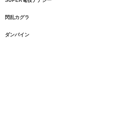
SUPER電役ナナシー
閃乱カグラ
ダンバイン