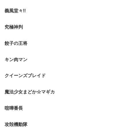
義風堂々!!
究極神判
餃子の王将
キン肉マン
クイーンズブレイド
魔法少女まどか☆マギカ
喧嘩番長
攻殻機動隊