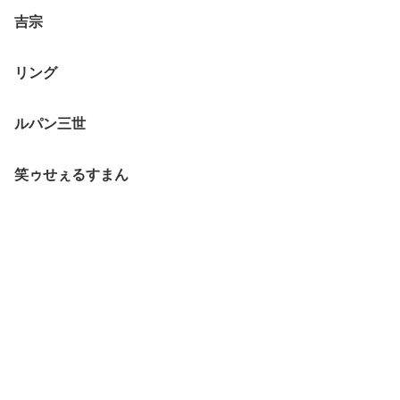
吉宗
リング
ルパン三世
笑ゥせぇるすまん