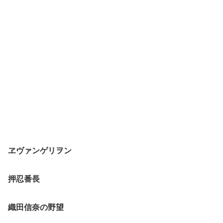
ヱヴァンゲリヲン
押忍番長
織田信奈の野望