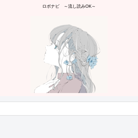
ロボナビ ～流し読みOK～