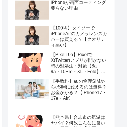
iPhoneが画面コーティング
要らない理由
【100均】ダイソーで
iPhoneAirのカメラレンズカ
バーは買える？【クオリテ
ィ高い】
【Pixel10a】Pixelで
X(Twitter)アプリが開かない
時の対処法・対策【8a・
9a・10Pro・XL・Fold】
【Google・Android】
【手数料】auの物理SIMか
らeSIMに変えるのは無料？
お金かかる？【iPhone17・
17e・Air】
【熊本県】合志市の気温は
ヤバイ？何故こんなに暑い