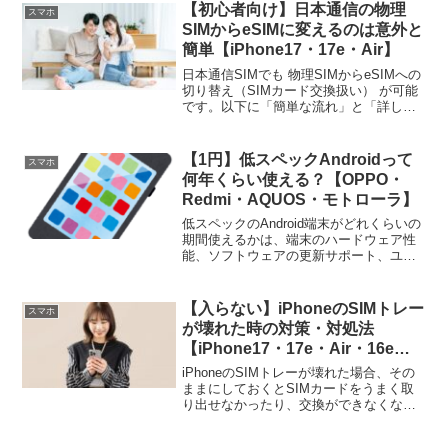
(adsbygoogle = wi...
【初心者向け】日本通信の物理
スマホ
SIMからeSIMに変えるのは意外と
簡単【iPhone17・17e・Air】
日本通信SIMでも 物理SIMからeSIMへの
切り替え（SIMカード交換扱い） が可能
です。以下に「簡単な流れ」と「詳しい
ポイント」を整理します。 (adsbygoogle
= window.adsbygoogle || []).push(...
【1円】低スペックAndroidって
スマホ
何年くらい使える？【OPPO・
Redmi・AQUOS・モトローラ】
低スペックのAndroid端末がどれくらいの
期間使えるかは、端末のハードウェア性
能、ソフトウェアの更新サポート、ユー
ザーの使用方法などに大きく左右されま
す。一般的には、低スペックのAndroid端
末は約2～3年ほどの使用が見込まれます
【入らない】iPhoneのSIMトレー
スマホ
が、そ...
が壊れた時の対策・対処法
【iPhone17・17e・Air・16e・
16・15・14・SE・Pro・
iPhoneのSIMトレーが壊れた場合、その
ProMAX・Plus】
ままにしておくとSIMカードをうまく取
り出せなかったり、交換ができなくなる
ため、早めに対策を取ることが重要で
す。以下に、SIMトレーが壊れた際の原