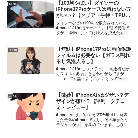
【100均やばい】ダイソーの
100均
iPhone17Proケースは買わない方
がいい？【クリア・手帳・TPU】
【DAISO】
ダイソーなどの100均で販売されている
iPhone 17 Pro用ケースは、手軽で安価で
すが、場合によっては購入を控えた方が
良いことがあります。以下に詳しく解説
します。 (adsbygoogle =
window.adsbygoogle |...
【無駄】iPhone17Proに画面保護
スマホ
フィルムは必要ない【ガラス割れ
るし気泡入るし】
iPhone 17 Proについては、「高級機だか
らフィルム必須」と思われがちですが
——👉 **結論：多くの人にとって“画面保
護フィルムは不要でも成立する”**です。
むしろProモデルは性能が高い分、👉 貼
らない方が合理的で快適なケースが多...
【微妙】iPhoneAirはダサい？デ
スマホ
ザインが嫌い？【評判・クチコ
ミ・レビュー】
iPhone Airは、Appleが2025年9月に発表
した最薄のiPhoneであり、その革新的な
デザインが注目を集めています。しか
し、その独特な外観と仕様は、ユーザー
の好みによって賛否が分かれています。