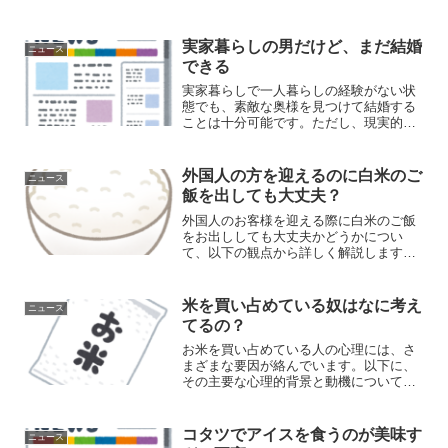
実家暮らしの男だけど、まだ結婚
ニュース
できる
実家暮らしで一人暮らしの経験がない状
態でも、素敵な奥様を見つけて結婚する
ことは十分可能です。ただし、現実的な
視野を持ち、以下のような要素を考慮し
ながら行動することが重要です。---1. 結
婚相手が求める条件の理解結婚相手が一
外国人の方を迎えるのに白米のご
ニュース
人暮らし経験をど...
飯を出しても大丈夫？
外国人のお客様を迎える際に白米のご飯
をお出ししても大丈夫かどうかについ
て、以下の観点から詳しく解説します。
1. 白米の普遍的な受容性広く受け入れら
れる食品 中立的な味: 白米は味が淡泊で
中立的なため、さまざまな料理と合わせ
米を買い占めている奴はなに考え
ニュース
やすいです。このた...
てるの？
お米を買い占めている人の心理には、さ
まざまな要因が絡んでいます。以下に、
その主要な心理的背景と動機について詳
しく解説します。**1. 不安と恐怖 自然災
害やパンデミック 心理的背景: 自然災害
やパンデミックなどの予期しない事態が
コタツでアイスを食うのが美味す
ニュース
発生すると、...