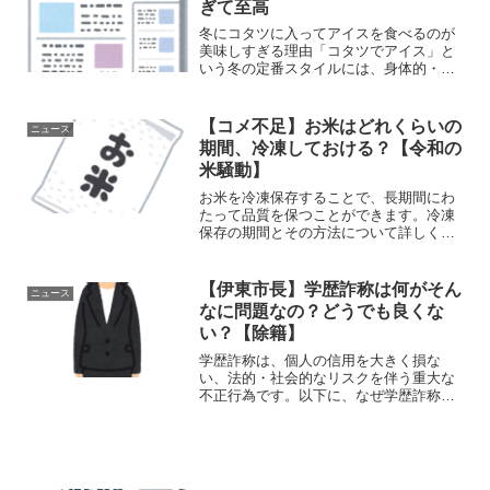
ぎて至高
冬にコタツに入ってアイスを食べるのが
美味しすぎる理由「コタツでアイス」と
いう冬の定番スタイルには、身体的・心
理的・味覚的な要因が重なり合って、ア
イスの美味しさを最大限に引き出す秘密
があります。この食べ方が美味しすぎる
【コメ不足】お米はどれくらいの
ニュース
理由を詳しく解説します。...
期間、冷凍しておける？【令和の
米騒動】
お米を冷凍保存することで、長期間にわ
たって品質を保つことができます。冷凍
保存の期間とその方法について詳しく解
説します。1. 冷凍保存の期間 白米 期間:
冷凍保存された白米は、通常6ヶ月から1
年程度品質を保つことができます。適切
【伊東市長】学歴詐称は何がそん
ニュース
に保存すれば...
なに問題なの？どうでも良くな
い？【除籍】
学歴詐称は、個人の信用を大きく損な
い、法的・社会的なリスクを伴う重大な
不正行為です。以下に、なぜ学歴詐称が
問題なのか、どのような影響があるのか
を、法律・社会的信頼・企業リスクなど
の観点から詳しく解説します。
(adsbygoogle = w...