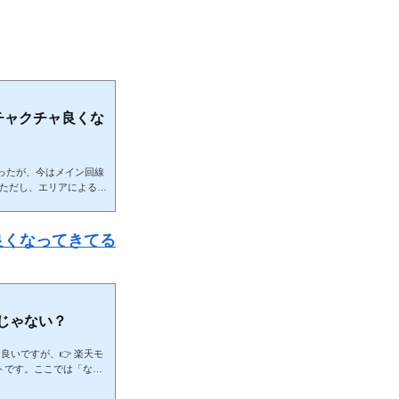
チャクチャ良くな
かったが、今はメイン回線
。ただし、エリアによる差
＋現状＋注意点まで網羅
なり弱かった）■ 問題点
良くなってきてる
大きな改...
択じゃない？
も良いですが、👉 楽天モ
トです。ここでは「なぜ
実用面まで網羅的に解説