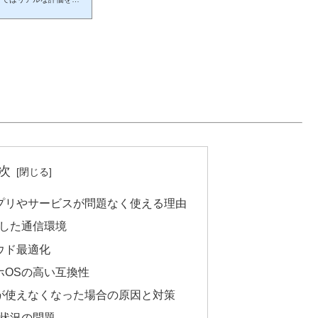
題重
バイルのメリット① 料金
約1,078
次
ceアプリやサービスが問題なく使える理由
定した通信環境
クラウド最適化
スマホOSの高い互換性
ービスが使えなくなった場合の原因と対策
波状況の問題