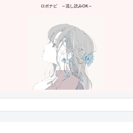
ロボナビ ～流し読みOK～