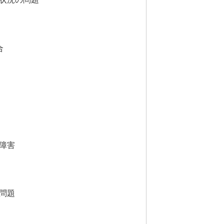
合
スの障害
の問題