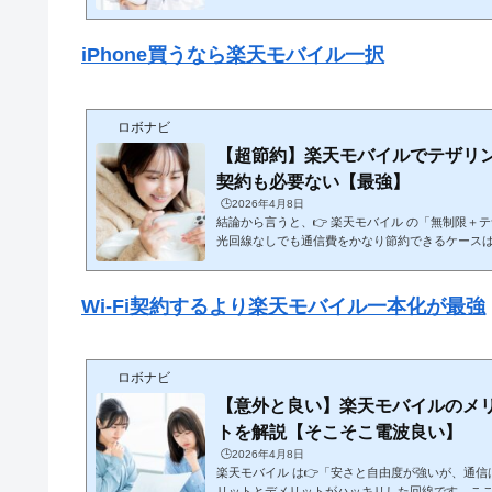
します。🔥 結論（最短） 自由に使いたい → SIMフリー 簡単・安く使いた
い → 楽天モバイルで購入が最適👉 特に初心者〜
て買う方が失敗しにくい📱 ① SIMフリーでiPhone
iPhone買うなら楽天モバイル一択
など■ メリット どの回線でも使える 契約
ロボナビ
【超節約】楽天モバイルでテザリング
契約も必要ない【最強】
🕒️2026年4月8日
結論から言うと、👉 楽天モバイル の「無制限＋
光回線なしでも通信費をかなり節約できるケース
いている人と向いていない人がハッキリ分かれる
羅的に解説します。🔥 結論（最短） ライト〜中程度のネット利用 → 楽天
テザリングで十分＆安い ヘビーユーザー・安定重視 → 光回線が必要💰 ①
Wi-Fi契約するより楽天モバイル一本化が最強
通信費の比較（ここが最大のメリット）■ 光回線＋ス
線：4,000〜6,000円 スマホ：3,000〜8,000円
ロボナビ
【意外と良い】楽天モバイルのメ
トを解説【そこそこ電波良い】
🕒️2026年4月8日
楽天モバイル は👉「安さと自由度が強いが、通
リットとデメリットがハッキリした回線です。こ