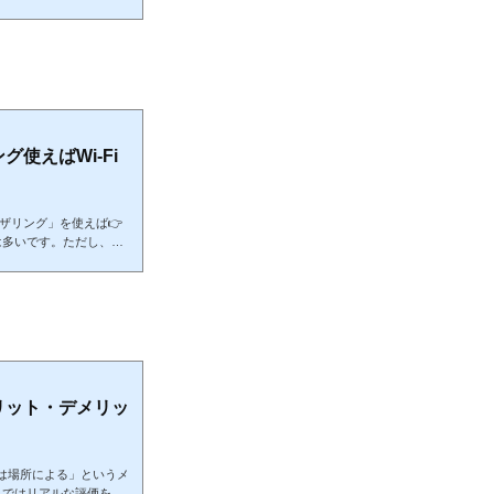
中級者は👉 楽天でまとめ
を買う場合例：Apple公式
を自由に選べ...
使えばWi-Fi
テザリング」を使えば👉
は多いです。ただし、向
ので、そこまで含めて網
マホ（一般的） 光回
👉 合計：7,000〜1...
リット・デメリッ
信は場所による」というメ
こではリアルな評価を、