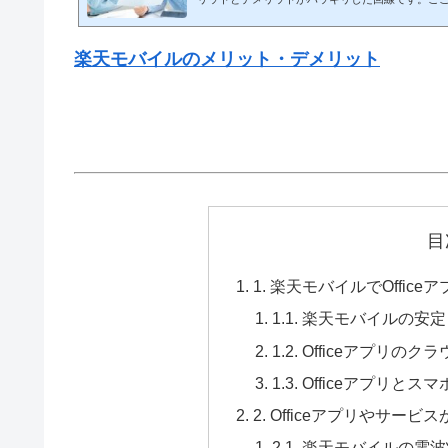
網羅的にわかりやすく解説します。 🔥 結論（最短） コスパ・使い放
視 → 楽天モバイルは最強クラス 安定性最優先 → 大手キャリアの方が上👉
「安さを取るか安定を取るか」で決まる✅ 楽天モ
楽天モバイルのメリット・デメリット
が圧倒的に安い（最大の強み）👉 業界トップクラスの安さ 3GB：
円 20GB：約2,178円 無制限：約3,278円👉 ...
目
1. 楽天モバイルでOffi
1.1. 楽天モバイルの安
1.2. Officeアプリの
1.3. Officeアプリと
2. Officeアプリやサ
2.1. 楽天モバイルの電