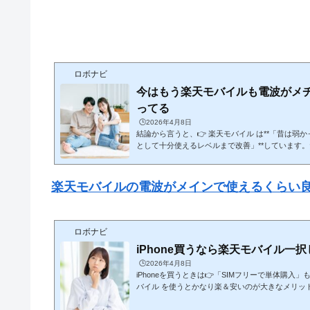
ロボナビ
今はもう楽天モバイルも電波がメ
ってる
🕒️2026年4月8日
結論から言うと、👉 楽天モバイル は**「昔は弱
として十分使えるレベルまで改善」**しています
はまだあるのが現実です。ここを含めて、時系列
的に解説します。🔥 ① 昔の楽天モバイル（正直か
（2020〜2022頃） 自社回線エリアが狭い 建物内・地下で圏外多発 パート
楽天モバイルの電波がメインで使えるくらい
ナー回線（au）頼み 通話品質も不安定👉 この時期は👉 「サブ回線向け」
と言われるレベル🔄 ② なぜ改善したのか（重要）■ 
ロボナビ
iPhone買うなら楽天モバイル一
🕒️2026年4月8日
iPhoneを買うときは👉「SIMフリーで単体購入」
バイル を使うとかなり楽＆安いのが大きなメリッ
楽天モバイルで買うと楽なのか」を、仕組みから