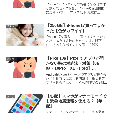
k/ワイモバイル/楽天モバイル】
iPhone 17 Pro Maxが**高温になる（本体
が熱くなる）**場合、iPhoneの保護機能
により パフォーマンス低下 充電停止 画
面暗転 アプリ制限などが起こることがあ
ります。ここでは原因と対策・対処法を
網羅的に詳しく解説します。...
【256GB】iPhone17買ってよか
スマホ
った【色がカワイイ】
iPhone 17を購入して「買ってよかった」
と感じる点は多岐にわたります。以下
に、その主なポイントを詳しく解説しま
す。 (adsbygoogle = window.adsbygoogle
|| []).push({});1. 優れたコスト...
【Pixel10a】Pixelでアプリが開
スマホ
かない時の対処法・対策【8a・
9a・10Pro・XL・Fold】
【Google・Android】
AndroidのPixelシリーズでアプリが開かな
い／起動直後に落ちる問題は、単なるア
プリ不具合ではなく、Pixel特有のOS制
御・アップデートの早さ・権限や通信設
定が絡んで起きることが非常に多いで
す。ここでは、Pixel（Google製端...
【心配】スマホがマナーモードで
スマホ
も緊急地震速報を使える？【年
配】
スマートフォンがマナーモードでも緊急