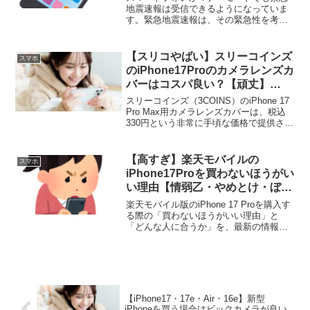
地震速報は受信できるようになっていま
す。緊急地震速報は、その緊急性を考慮
して、設定に関わらず受信できるように
設計されています。 (adsbygoogle =
window.adsbygoogle || [...
【スリコやばい】スリーコインズ
スマホ
のiPhone17Proのカメラレンズカ
バーはコスパ良い？【頑丈】
【3COINS】
スリーコインズ（3COINS）のiPhone 17
Pro Max用カメラレンズカバーは、税込
330円という非常に手頃な価格で提供され
ており、コストパフォーマンスに優れた
選択肢と言えます。同様の製品が1,000円
以上する中で、この価格は非常...
【高すぎ】楽天モバイルの
スマホ
iPhone17Proを買わないほうがい
い理由【情弱乙・やめとけ・ぼっ
たくり】
楽天モバイル版のiPhone 17 Proを購入す
る際の「買わないほうがいい理由」と
「どんな人に合うか」を、最新の情報を
交えて詳しく解説します。 (adsbygoogle
= window.adsbygoogle || []).push({...
【iPhone17・17e・Air・16e】新型
iPhoneを買う場合はビックカメラが良い