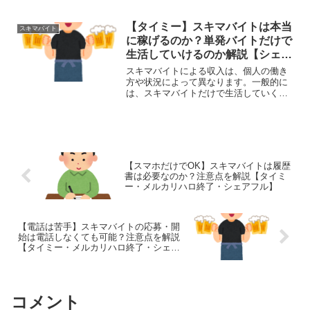
らえる 信頼できる求人情報を選択する:
インターネットや求人サイトなどで求人
情報を探す際には、信頼性の高いサイト
【タイミー】スキマバイトは本当
スキマバイト
や企業を選択するよ...
に稼げるのか？単発バイトだけで
生活していけるのか解説【シェア
フル終了・メルカリハロ】
スキマバイトによる収入は、個人の働き
方や状況によって異なります。一般的に
は、スキマバイトだけで生活していくこ
とは難しい場合がありますが、以下の要
因によって収入が変わってきます。お祝
い金5万円がもらえる1. 仕事内容と報酬:
スキマバイトの仕...
【スマホだけでOK】スキマバイトは履歴
書は必要なのか？注意点を解説【タイミ
ー・メルカリハロ終了・シェアフル】
【電話は苦手】スキマバイトの応募・開
始は電話しなくても可能？注意点を解説
【タイミー・メルカリハロ終了・シェア
フル】
コメント