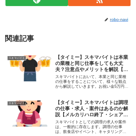
robo-navi
関連記事
【タイミー】スキマバイトは本業
スキマバイト
の業種と同じ仕事をしても大丈
夫？注意点やメリットを解説【メ
ルカリハロ終了・シェアフル】
スキマバイトにおいて、本業と同じ業種
の仕事をすることについて、様々な観点
から解説していきます。お祝い金5万円が
もらえるメリット: スキルの活かし方: 同
じ業種の仕事をすることで、本業で培っ
たスキルや知識を活かすことができま
【タイミー】スキマバイトは調理
スキマバイト
す。これにより、ス...
の仕事・求人・案件はあるのか解
説【メルカリハロ終了・シェアフ
ル】
スキマバイトとしての調理の求人や案件
は、一般的に存在します。調理の仕事
は、飲食店やイベント、キャタリングサ