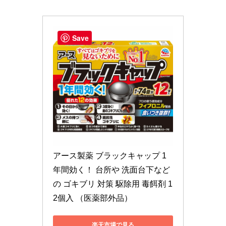
Save
アース製薬 ブラックキャップ 1
年間効く！ 台所や 洗面台下など
の ゴキブリ 対策 駆除用 毒餌剤 1
2個入 （医薬部外品）
楽天市場で見る