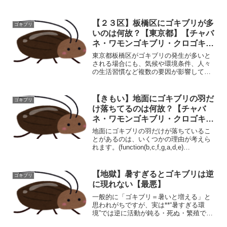
【２３区】板橋区にゴキブリが多
ゴキブリ
いのは何故？【東京都】【チャバ
ネ・ワモンゴキブリ・クロゴキブ
リ】
東京都板橋区がゴキブリの発生が多いと
される場合にも、気候や環境条件、人々
の生活習慣など複数の要因が影響してい
る可能性があります。以下に、原因と対
策について詳しく説明します。原因: 住宅
密集地域: 板橋区は住宅地が多く、家屋が
【きもい】地面にゴキブリの羽だ
ゴキブリ
密集しているため...
け落ちてるのは何故？【チャバ
ネ・ワモンゴキブリ・クロゴキブ
リ】
地面にゴキブリの羽だけが落ちているこ
とがあるのは、いくつかの理由が考えら
れます。(function(b,c,f,g,a,d,e)
{b.MoshimoAffiliateObject=a;b=b||function
(){arguments.cu...
【地獄】暑すぎるとゴキブリは逆
ゴキブリ
に現れない【最悪】
一般的に「ゴキブリ＝暑いと増える」と
思われがちですが、実は**“暑すぎる環
境”では逆に活動が鈍る・死ぬ・繁殖でき
ない**ことが科学的に確認されていま