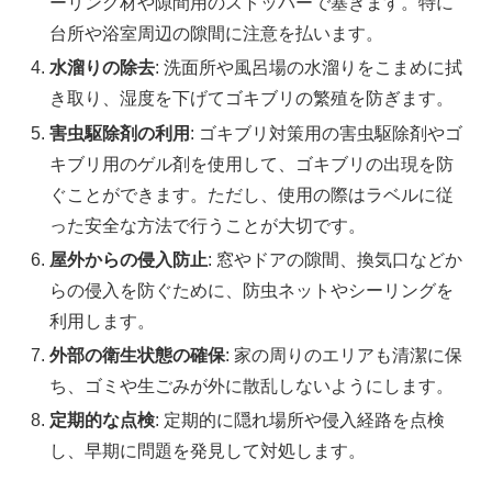
ーリング材や隙間用のストッパーで塞ぎます。特に
台所や浴室周辺の隙間に注意を払います。
水溜りの除去
: 洗面所や風呂場の水溜りをこまめに拭
き取り、湿度を下げてゴキブリの繁殖を防ぎます。
害虫駆除剤の利用
: ゴキブリ対策用の害虫駆除剤やゴ
キブリ用のゲル剤を使用して、ゴキブリの出現を防
ぐことができます。ただし、使用の際はラベルに従
った安全な方法で行うことが大切です。
屋外からの侵入防止
: 窓やドアの隙間、換気口などか
らの侵入を防ぐために、防虫ネットやシーリングを
利用します。
外部の衛生状態の確保
: 家の周りのエリアも清潔に保
ち、ゴミや生ごみが外に散乱しないようにします。
定期的な点検
: 定期的に隠れ場所や侵入経路を点検
し、早期に問題を発見して対処します。