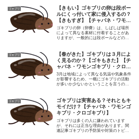
す。以下で、1️⃣ ゴキブリの生理・生態か
ら見た温度限界2️⃣ 暑すぎると活動が低下
【きもい】ゴキブリの卵は段ボー
ゴキブリ
する理由...
ルにくっ付いて家に侵入するの？
【きもすぎ】【チャバネ・ワモン
ゴキブリ・クロゴキブリ】
ゴキブリの卵（卵嚢）は、しばしば場所
によって異なる素材に付着することがあ
りますが、一般的には段ボールなどの紙
製品に付いていることはあまり一般的で
はありません。ゴキブリの卵嚢は、通常
は暗くて湿った場所に隠れて産み付けら
【春がきた】ゴキブリは３月によ
ゴキブリ
れることが多いです。関連...
く見るのか？【ゴキもきた】【チ
ャバネ・ワモンゴキブリ・クロゴ
キブリ】
3月は地域によって異なる気温や気象条件
が影響するため、一概にゴキブリの活動
が多いか少ないかということを言うのは
難しいです。しかし、一般的には春にな
ると気温が上昇し、湿度が増加すること
でゴキブリの活動が活発になる可能性が
ゴキブリは実害ある？それともキ
ゴキブリ
あります。関連記事ゴキ...
モイだけ？【チャバネ・ワモンゴ
キブリ・クロゴキブリ】
ゴキブリは多くの人に嫌われています
が、それには正当な理由があります。関
連記事ゴキブリの予防策や対策のトピッ
ク・記事一覧(function(b,c,f,g,a,d,e)