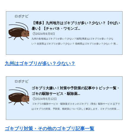
ロボナビ
【博多】九州地方はゴキブリが多い？少ない？【やばい
暑い】【チャバネ・ワモンゴ...
🕒️2024年6月9日
九州の各地域はゴキブリが多い？少ない？福岡(博多)はゴキブリが多い？少な
い？ 佐賀県はゴキブリが多い？少ない？ 長崎県はゴキブリが多い？少ない？ 熊本
はゴキブリが多い？少ない？ 大分県はゴキブリが多い？少ない？ 宮崎県はゴキブリ
が多い？少ない？ 鹿児島はゴキブリは？少ない？ (function(b,c,f,g,a,d,e){b.MoshimoA
ffiliateObject=a;b=b||function(){arguments.currentScript=c.currentScript||c.scripts;(b.q=
九州はゴキブリが多い？少ない？
b.q||).push(arguments)};c.getElementById(a)||(d=c.createElement(f),d.sr...
ロボナビ
ゴキブリ大嫌い！対策や予防策の記事やトピック一覧・
ゴキの駆除サービス・駆除薬...
🕒️2024年6月12日
ゴキブリの駆除サービス・駆除薬ダスキンのゴキブリ（害虫）駆除サービス 以下で
はゴキブリの対策、予防策、根絶策について詳しく解説します。ゴキブリの対策 衛
生管理 定期的な清掃: 台所、浴室、トイレなど、水回りの掃除をこまめに行い、食
べ物のカスやゴミを放置しないようにします。特に、コンロ周りやシンク下は重点
的に清掃します。 食品の適切な保管: 食品は密閉容器に入れて保管し、調理後の食
ゴキブリ対策・その他のゴキブリ記事一覧
べ物を放置しないことが重要です。ペットフードも密閉して保管します。 ゴミの管