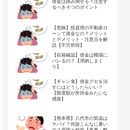
借金は踏み倒せる？注意す
るべき４つのポイント
【危険】投資用の不動産ロ
ーンて借金なの？メリット
とデメリット・注意点を解
説【不労所得】
【在籍確認】借金は職場に
バレるの？【滞納しまく
り】
【ギャン鬼】借金グセを治
すにはどうしたらいい？
【限度額が所持金みたいな
感覚】
【熊本県】八代市の気温は
ヤバイ？何故こんなに暑い
の？原因と対策【真夏・酷