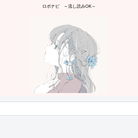
ロボナビ ～流し読みOK～