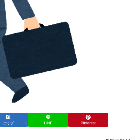
はてブ
LINE
Pinterest
1