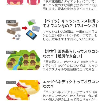
「炭水化物抜きダイエット」について、
オワコン化の主な理由と効果について説
明します。炭水化物抜きダイエットのオ
ワコン化の主な理由:1. 栄養バランスの乱
れ:炭水化物はエネルギー源として重要な
栄養素であり、体内での糖質の代謝や脳
【ペイッ】キャッシュレス決済っ
オワコン
のエネルギー供給...
てオワコンなの？【ワオーン♡】
キャッシュレス決済は、一般的にオワコ
ンとは言い難いトレンドの一つです。む
しろ、近年ますます普及している傾向が
あります。ただし、個別の状況や要因に
よっては、キャッシュレス決済がオワコ
ンになる可能性もあるかもしれません。
【地方】田舎暮らしってオワコン
オワコン
以下にキャッシュレス決済...
なの？【近所付き合い】
「田舎暮らし」がオワコン（終わったコ
ンテンツ）かどうかについては、人々の
ライフスタイルや価値観によって異なる
意見が存在します。一般的な見方からの
考え方を共有しますが、個人の好みや状
況によって評価が異なることをご理解く
エッグベネディクトってオワコン
オワコン
ださい。「田舎暮らし」は...
なの？
「エッグベネディクト」がオワコン（終
わったコンテンツ）かどうかは、食の傾
向や個人の好みによって異なりますが、
一般的な観点からの考え方を共有しま