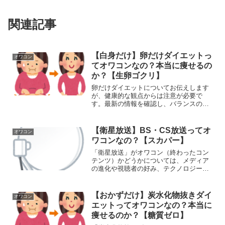
関連記事
【白身だけ】卵だけダイエットっ
オワコン
てオワコンなの？本当に痩せるの
か？【生卵ゴクリ】
卵だけダイエットについてお伝えします
が、健康的な観点からは注意が必要で
す。最新の情報を確認し、バランスの取
れた食事を心がけることをおすすめしま
す。卵だけダイエットのオワコン化の主
な理由:1. 栄養バランスの偏り:卵はタン
【衛星放送】BS・CS放送ってオ
オワコン
パク質やビタミン、ミ...
ワコンなの？【スカパー】
「衛星放送」がオワコン（終わったコン
テンツ）かどうかについては、メディア
の進化や視聴者の好み、テクノロジーの
進歩によって評価が異なります。的な見
方からの考え方を共有しますが、個人の
状況や意見によって評価が異なることを
【おかずだけ】炭水化物抜きダイ
オワコン
ご理解ください。「衛星放...
エットってオワコンなの？本当に
痩せるのか？【糖質ゼロ】