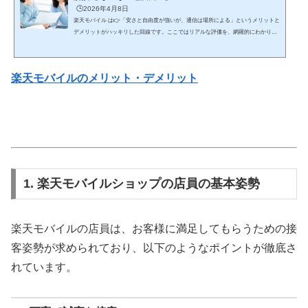
🕒️2026年4月8日
楽天モバイル は👉「安さと自由度が強いが、通信は場所による」というメリットと
デメリットがハッキリした回線です。ここではリアルな評価を、網羅的にわかりや
すく解説します。 🔥 結論（最短） コスパ・使い放題重視 → 楽天モバイルは最強ク
ラス 安定性最優先 → 大手キャリアの方が上👉 「安さを取るか安定を取るか」で決
まる✅ 楽天モバイルのメリット① 料金が圧倒的に安い（最大の強み）👉 業界トッ
楽天モバイルのメリット・デメリット
プクラスの安さ 3GB：約1,078円 20GB：約2,178円 無制限：約3,278円👉 ...
1. 楽天モバイルショップの店員の基本姿勢
楽天モバイルの店員は、お客様に満足してもらうための接
客姿勢が求められており、以下のようなポイントが徹底さ
れています。