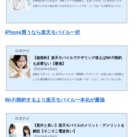
iPhoneを買うときは👉「SIMフリーで単体購入」も良いですが、👉 楽天モバイル
を使うとかなり楽＆安いのが大きなメリットです。ここでは「なぜ楽天モバイルで
買うと楽なのか」を、仕組みから実用面まで網羅的に解説します。🔥 結論（最短）
自由に使いたい → SIMフリー 簡単・安く使いたい → 楽天モバイルで購入が最適👉
特に初心者〜中級者は👉 楽天でまとめて買う方が失敗しにくい📱 ① SIMフリーでi
Phoneを買う場合例：Apple公式など■ メリット どの回線でも使える 契約を自由に選
iPhone買うなら楽天モバイル一択
べ...
ロボナビ
【超節約】楽天モバイルでテザリング使えばWi-Fi契約
も必要ない【最強】
🕒️2026年4月8日
結論から言うと、👉 楽天モバイル の「無制限＋テザリング」を使えば👉 光回線な
しでも通信費をかなり節約できるケースは多いです。ただし、向いている人と向い
ていない人がハッキリ分かれるので、そこまで含めて網羅的に解説します。🔥 結論
（最短） ライト〜中程度のネット利用 → 楽天テザリングで十分＆安い ヘビーユー
ザー・安定重視 → 光回線が必要💰 ① 通信費の比較（ここが最大のメリット）■ 光
Wi-Fi契約するより楽天モバイル一本化が最強
回線＋スマホ（一般的） 光回線：4,000〜6,000円 スマホ：3,000〜8,000円👉 合計：
7,000〜1...
ロボナビ
【意外と良い】楽天モバイルのメリット・デメリットを
解説【そこそこ電波良い】
🕒️2026年4月8日