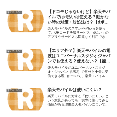
い料金プランが注目されがちですが、
「安かろう悪かろう」といった低品質の
通信サービスではありません。むしろ、
【ドコモじゃないけど】楽天モバ
楽天モバイル
一定以上の通信品質を提供し...
イルではd払いは使える？動かな
い時の対策・対処法は？【dポイ
ント】
楽天モバイルのスマホやiPhoneを使っ
て、QRコード決済サービス「d払い」の
アプリやサービスも問題なく利用できま
す。楽天モバイルの通信環境は、d払いの
ような軽量でリアルタイム通信を要する
サービスに対応しています。ただし、万
【エリア外？】楽天モバイルの電
楽天モバイル
が一d払いが利用...
波はユニバーサルスタジオジャパ
ンでも使える？使えない？【圏
外？繋がらない？遅い？】
楽天モバイルがユニバーサル・スタジ
【USJ】
オ・ジャパン（USJ）で意外と十分に受
信できる理由について、楽天モバイルの
ネットワーク構成とUSJの特性を考慮し
ながら詳しく解説します。楽天モバイル
楽天モバイルの電波がメインで使えるく
楽天モバイルは使いにくい？
楽天モバイル
らい良くなってきてるi...
楽天モバイルに対する「使いにくい」と
いう意見があっても、実際に使ってみる
価値がある理由楽天モバイルについて、
「電波が悪い」「通信が不安定」などの
ネガティブな意見を目にすることがあり
ます。しかし、これらは環境や利用スタ