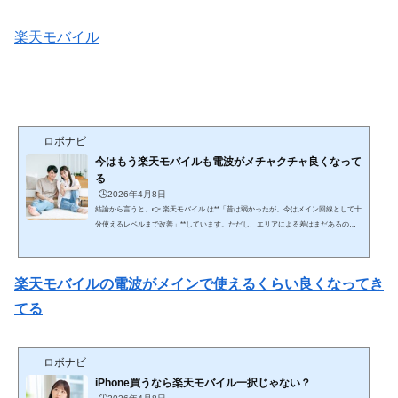
楽天モバイル
ロボナビ
今はもう楽天モバイルも電波がメチャクチャ良くなって
る
🕒️2026年4月8日
結論から言うと、👉 楽天モバイル は**「昔は弱かったが、今はメイン回線として十
分使えるレベルまで改善」**しています。ただし、エリアによる差はまだあるのが
現実です。ここを含めて、時系列＋現状＋注意点まで網羅的に解説します。🔥 ① 昔
の楽天モバイル（正直かなり弱かった）■ 問題点（2020〜2022頃） 自社回線エリア
が狭い 建物内・地下で圏外多発 パートナー回線（au）頼み 通話品質も不安定👉 こ
楽天モバイルの電波がメインで使えるくらい良くなってき
の時期は👉 「サブ回線向け」と言われるレベル🔄 ② なぜ改善したのか（重要）■
大きな改...
てる
ロボナビ
iPhone買うなら楽天モバイル一択じゃない？