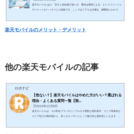
楽天モバイル は👉「安さと自由度が強いが、通信は場所による」というメリットと
デメリットがハッキリした回線です。ここではリアルな評価を、網羅的にわかりや
すく解説します。 🔥 結論（最短） コスパ・使い放題重視 → 楽天モバイルは最強ク
ラス 安定性最優先 → 大手キャリアの方が上👉 「安さを取るか安定を取るか」で決
まる✅ 楽天モバイルのメリット① 料金が圧倒的に安い（最大の強み）👉 業界トッ
楽天モバイルのメリット・デメリット
プクラスの安さ 3GB：約1,078円 20GB：約2,178円 無制限：約3,278円👉 ...
他の楽天モバイルの記事
ロボナビ
【危ない？】楽天モバイルはやめた方がいい？選ばれる
理由・よくある質問一覧【契...
🕒️2024年12月8日
楽天モバイルは、その料金プランのシンプルさや柔軟な契約条件、そして将来的な
エリア拡大の期待感から、多くのユーザーにとって魅力的な選択肢といえます。以
下に、その特徴を詳しく解説します。 楽天モバイル 楽天モバイルの電波がメイン
で使えるくらい良くなってきてるiPhone買うなら楽天モバイル一択Wi-Fi契約するよ
り楽天モバイル一本化が最強楽天モバイルのメリット・デメリット 楽天モバイルは