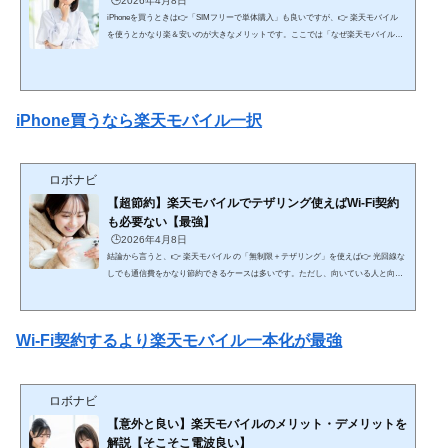
🕒️2026年4月8日
iPhoneを買うときは👉「SIMフリーで単体購入」も良いですが、👉 楽天モバイル
を使うとかなり楽＆安いのが大きなメリットです。ここでは「なぜ楽天モバイルで
買うと楽なのか」を、仕組みから実用面まで網羅的に解説します。🔥 結論（最短）
自由に使いたい → SIMフリー 簡単・安く使いたい → 楽天モバイルで購入が最適👉
特に初心者〜中級者は👉 楽天でまとめて買う方が失敗しにくい📱 ① SIMフリーでi
Phoneを買う場合例：Apple公式など■ メリット どの回線でも使える 契約を自由に選
iPhone買うなら楽天モバイル一択
べ...
ロボナビ
【超節約】楽天モバイルでテザリング使えばWi-Fi契約
も必要ない【最強】
🕒️2026年4月8日
結論から言うと、👉 楽天モバイル の「無制限＋テザリング」を使えば👉 光回線な
しでも通信費をかなり節約できるケースは多いです。ただし、向いている人と向い
ていない人がハッキリ分かれるので、そこまで含めて網羅的に解説します。🔥 結論
（最短） ライト〜中程度のネット利用 → 楽天テザリングで十分＆安い ヘビーユー
ザー・安定重視 → 光回線が必要💰 ① 通信費の比較（ここが最大のメリット）■ 光
Wi-Fi契約するより楽天モバイル一本化が最強
回線＋スマホ（一般的） 光回線：4,000〜6,000円 スマホ：3,000〜8,000円👉 合計：
7,000〜1...
ロボナビ
【意外と良い】楽天モバイルのメリット・デメリットを
解説【そこそこ電波良い】