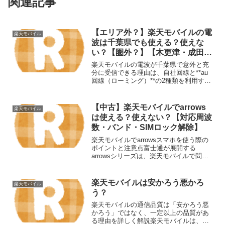
関連記事
【エリア外？】楽天モバイルの電
楽天モバイル
波は千葉県でも使える？使えな
い？【圏外？】【木更津・成田・
柏・松戸・船橋・浦安】
楽天モバイルの電波が千葉県で意外と充
分に受信できる理由は、自社回線と**au
回線（ローミング）**の2種類を利用する
柔軟なネットワーク運用にあります。こ
れにより、千葉県内の広範囲で安定した
通信環境を提供しています。以下に、そ
【中古】楽天モバイルでarrows
楽天モバイル
の詳細を解説しま...
は使える？使えない？【対応周波
数・バンド・SIMロック解除】
楽天モバイルでarrowsスマホを使う際の
ポイントと注意点富士通が展開する
arrowsシリーズは、楽天モバイルで問題
なく利用可能ですが、以下の点を理解し
ておく必要があります。 SIMフリー版で
ある必要がある 対応バンドの違いで通信
楽天モバイルは安かろう悪かろ
楽天モバイル
品質が変わ...
う？
楽天モバイルの通信品質は「安かろう悪
かろう」ではなく、一定以上の品質があ
る理由を詳しく解説楽天モバイルは、安