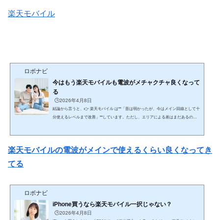
楽天モバイル
ロボナビ
今はもう楽天モバイルも電波がメチャクチャ良くなって
る
🕒️2026年4月8日
結論から言うと、👉 楽天モバイル は**「昔は弱かったが、今はメイン回線として十
分使えるレベルまで改善」**しています。ただし、エリアによる差はまだあるのが
現実です。ここを含めて、時系列＋現状＋注意点まで網羅的に解説します。🔥 ① 昔
の楽天モバイル（正直かなり弱かった）■ 問題点（2020〜2022頃） 自社回線エリア
が狭い 建物内・地下で圏外多発 パートナー回線（au）頼み 通話品質も不安定👉 こ
楽天モバイルの電波がメインで使えるくらい良くなってき
の時期は👉 「サブ回線向け」と言われるレベル🔄 ② なぜ改善したのか（重要）■
大きな改...
てる
ロボナビ
iPhone買うなら楽天モバイル一択じゃない？
🕒️2026年4月8日