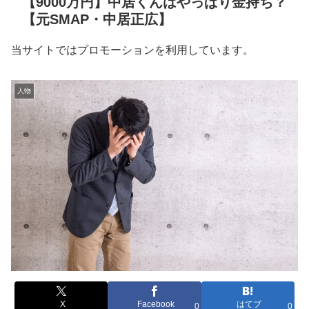
【9000万円】中居くんはやっぱり金持ち？
【元SMAP・中居正広】
当サイトではプロモーションを利用しています。
人物
X
Facebook
はてブ
0
0