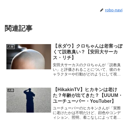
robo-navi
関連記事
【水ダウ】クロちゃんは老害っぽ
人物
くて説教臭い？【安田大サーカ
ス・リチ】
安田大サーカスのクロちゃんが「説教臭
い」と評価されることについて、彼のキ
ャラクターや行動がどのようにして視聴
者に受け入れられているのかを詳しく解
説します。 (adsbygoogle =
window.adsbygoogle || []).p...
【HikakinTV】ヒカキンは老け
人物
た？年齢が出てきた？【UUUM・
ユーチューバー・YouTuber】
ユーチューバーのヒカキンさんが「実際
に老けたかは不明だけど、顔色やコンデ
ィション、照明、着こなしによって老け
たように見える」という現象について詳
しく解説します。老けた印象を与える要