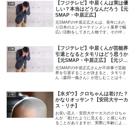
因には、視覚的要素や心理的要素、そし
【フジテレビ】中居くんは実は優
人物
て環境的な条件が複雑に絡...
しい？本当はどうなんだろう【元
SMAP・中居正広】
元SMAPの中居正広さんは、長年にわた
り日本のエンターテインメント業界で幅
広い活動をしてきた人物です。その中で
彼の性格については多くの議論があり、
「実は優しい面がある」と一定の支持を
得ている点について詳しく解説します。
【フジテレビ】中居くんが芸能界
人物
(adsbygoog...
引退となるとタモリはどう思うか
【元SMAP・中居正広】【元ジャ
ニーズ】
元SMAPの中居正広さんが不祥事で芸能
界を引退することが決まると、タモリさ
ん（森田一義さん）が悲しむことは十分
に考えられます。タモリさんは、テレビ
業界の大御所であり、長年にわたって数
多くの後輩芸人や後進を育て、また共演
【水ダウ】クロちゃんは老けた？
人物
してきた人物です。その...
かなりオッサン？【安田大サーカ
ス・リチ】
お笑い芸人・安田大サーカスのクロちゃ
んが「老けたように見える」と感じられ
ることがありますが、実際に年齢による
変化だけでなく、顔色やコンディショ
ン、照明、着こなしなどのさまざまな要