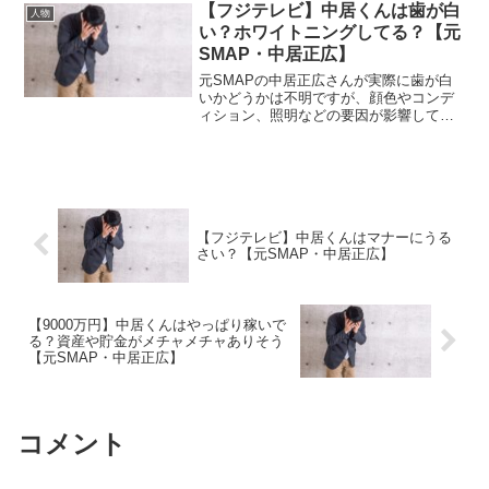
因が視覚的な印象に影響を与えていま
【フジテレビ】中居くんは歯が白
人物
す。以下にそれぞれの要因につ...
い？ホワイトニングしてる？【元
SMAP・中居正広】
元SMAPの中居正広さんが実際に歯が白
いかどうかは不明ですが、顔色やコンデ
ィション、照明などの要因が影響して、
歯が白く見えることがあります。これら
の要素がどのように関わって、歯が白く
見えるかについて詳しく解説します。
(adsbygoogl...
【フジテレビ】中居くんはマナーにうる
さい？【元SMAP・中居正広】
【9000万円】中居くんはやっぱり稼いで
る？資産や貯金がメチャメチャありそう
【元SMAP・中居正広】
コメント