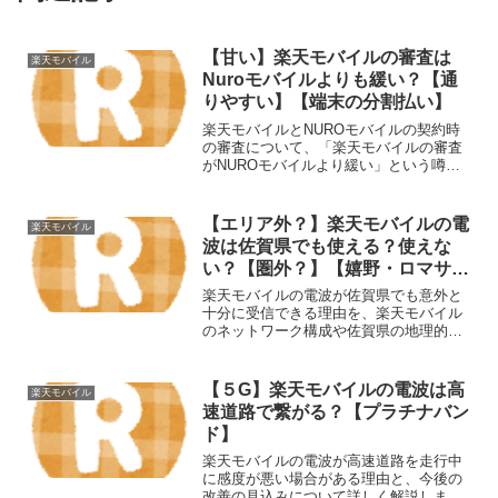
【甘い】楽天モバイルの審査は
楽天モバイル
Nuroモバイルよりも緩い？【通
りやすい】【端末の分割払い】
楽天モバイルとNUROモバイルの契約時
の審査について、「楽天モバイルの審査
がNUROモバイルより緩い」という噂が
ありますが、一概にそうとは言えませ
ん。両社の審査基準には異なる特徴があ
るため、単純に比較するのは難しいで
【エリア外？】楽天モバイルの電
楽天モバイル
す。ただし、どちらの審査...
波は佐賀県でも使える？使えな
い？【圏外？】【嬉野・ロマサ
ガ】
楽天モバイルの電波が佐賀県でも意外と
十分に受信できる理由を、楽天モバイル
のネットワーク構成や佐賀県の地理的特
徴を踏まえて詳しく解説します。楽天モ
バイル楽天モバイルの電波がメインで使
えるくらい良くなってきてるiPhone買う
【５G】楽天モバイルの電波は高
楽天モバイル
なら楽天モバイル一...
速道路で繋がる？【プラチナバン
ド】
楽天モバイルの電波が高速道路を走行中
に感度が悪い場合がある理由と、今後の
改善の見込みについて詳しく解説しま