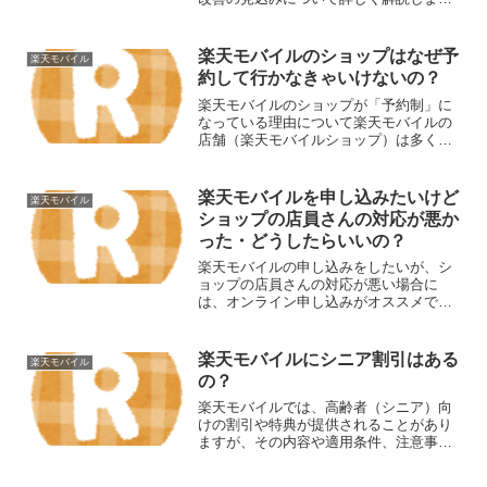
す。楽天モバイル楽天モバイルの電波が
メインで使えるくらい良くなってきてる
iPhone買うなら楽天モバイル一択Wi-Fi契
楽天モバイルのショップはなぜ予
楽天モバイル
約するより楽天...
約して行かなきゃいけないの？
楽天モバイルのショップが「予約制」に
なっている理由について楽天モバイルの
店舗（楽天モバイルショップ）は多くの
店舗で 受付が予約制 になっていることが
あります。その理由は、主に以下の3つの
観点から説明できます。楽天モバイル楽
楽天モバイルを申し込みたいけど
楽天モバイル
天モバイルの電波が...
ショップの店員さんの対応が悪か
った・どうしたらいいの？
楽天モバイルの申し込みをしたいが、シ
ョップの店員さんの対応が悪い場合に
は、オンライン申し込みがオススメであ
る理由について詳しく解説します。楽天
モバイル楽天モバイルの電波がメインで
使えるくらい良くなってきてるiPhone買
楽天モバイルにシニア割引はある
楽天モバイル
うなら楽天モバイル一...
の？
楽天モバイルでは、高齢者（シニア）向
けの割引や特典が提供されることがあり
ますが、その内容や適用条件、注意事項
はキャンペーンごとに異なり、時期によ
って変動します。以下に詳しく解説しま