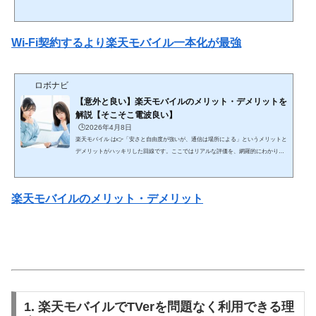
ていない人がハッキリ分かれるので、そこまで含めて網羅的に解説します。🔥 結論
（最短） ライト〜中程度のネット利用 → 楽天テザリングで十分＆安い ヘビーユー
ザー・安定重視 → 光回線が必要💰 ① 通信費の比較（ここが最大のメリット）■ 光
Wi-Fi契約するより楽天モバイル一本化が最強
回線＋スマホ（一般的） 光回線：4,000〜6,000円 スマホ：3,000〜8,000円👉 合計：
7,000〜1...
ロボナビ
【意外と良い】楽天モバイルのメリット・デメリットを
解説【そこそこ電波良い】
🕒️2026年4月8日
楽天モバイル は👉「安さと自由度が強いが、通信は場所による」というメリットと
デメリットがハッキリした回線です。ここではリアルな評価を、網羅的にわかりや
すく解説します。 🔥 結論（最短） コスパ・使い放題重視 → 楽天モバイルは最強ク
ラス 安定性最優先 → 大手キャリアの方が上👉 「安さを取るか安定を取るか」で決
まる✅ 楽天モバイルのメリット① 料金が圧倒的に安い（最大の強み）👉 業界トッ
楽天モバイルのメリット・デメリット
プクラスの安さ 3GB：約1,078円 20GB：約2,178円 無制限：約3,278円👉 ...
1. 楽天モバイルでTVerを問題なく利用できる理