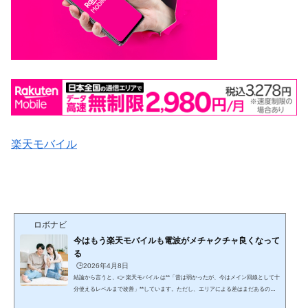
楽天モバイル
ロボナビ
今はもう楽天モバイルも電波がメチャクチャ良くなって
る
🕒️2026年4月8日
結論から言うと、👉 楽天モバイル は**「昔は弱かったが、今はメイン回線として十
分使えるレベルまで改善」**しています。ただし、エリアによる差はまだあるのが
現実です。ここを含めて、時系列＋現状＋注意点まで網羅的に解説します。🔥 ① 昔