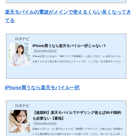
の楽天モバイル（正直かなり弱かった）■ 問題点（2020〜2022頃） 自社回線エリア
が狭い 建物内・地下で圏外多発 パートナー回線（au）頼み 通話品質も不安定👉 こ
楽天モバイルの電波がメインで使えるくらい良くなってき
の時期は👉 「サブ回線向け」と言われるレベル🔄 ② なぜ改善したのか（重要）■
大きな改...
てる
ロボナビ
iPhone買うなら楽天モバイル一択じゃない？
🕒️2026年4月8日
iPhoneを買うときは👉「SIMフリーで単体購入」も良いですが、👉 楽天モバイル
を使うとかなり楽＆安いのが大きなメリットです。ここでは「なぜ楽天モバイルで
買うと楽なのか」を、仕組みから実用面まで網羅的に解説します。🔥 結論（最短）
自由に使いたい → SIMフリー 簡単・安く使いたい → 楽天モバイルで購入が最適👉
特に初心者〜中級者は👉 楽天でまとめて買う方が失敗しにくい📱 ① SIMフリーでi
Phoneを買う場合例：Apple公式など■ メリット どの回線でも使える 契約を自由に選
iPhone買うなら楽天モバイル一択
べ...
ロボナビ
【超節約】楽天モバイルでテザリング使えばWi-Fi契約
も必要ない【最強】
🕒️2026年4月8日
結論から言うと、👉 楽天モバイル の「無制限＋テザリング」を使えば👉 光回線な
しでも通信費をかなり節約できるケースは多いです。ただし、向いている人と向い