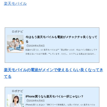
楽天モバイル
ロボナビ
今はもう楽天モバイルも電波がメチャクチャ良くなって
る
🕒️2026年4月8日
結論から言うと、👉 楽天モバイル は**「昔は弱かったが、今はメイン回線として十
分使えるレベルまで改善」**しています。ただし、エリアによる差はまだあるのが
現実です。ここを含めて、時系列＋現状＋注意点まで網羅的に解説します。🔥 ① 昔
の楽天モバイル（正直かなり弱かった）■ 問題点（2020〜2022頃） 自社回線エリア
が狭い 建物内・地下で圏外多発 パートナー回線（au）頼み 通話品質も不安定👉 こ
楽天モバイルの電波がメインで使えるくらい良くなってき
の時期は👉 「サブ回線向け」と言われるレベル🔄 ② なぜ改善したのか（重要）■
大きな改...
てる
ロボナビ
iPhone買うなら楽天モバイル一択じゃない？
🕒️2026年4月8日
iPhoneを買うときは👉「SIMフリーで単体購入」も良いですが、👉 楽天モバイル