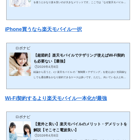
を使うとかなり楽＆安いのが大きなメリットです。ここでは「なぜ楽天モバイルで
買うと楽なのか」を、仕組みから実用面まで網羅的に解説します。🔥 結論（最短）
自由に使いたい → SIMフリー 簡単・安く使いたい → 楽天モバイルで購入が最適👉
特に初心者〜中級者は👉 楽天でまとめて買う方が失敗しにくい📱 ① SIMフリーでi
Phoneを買う場合例：Apple公式など■ メリット どの回線でも使える 契約を自由に選
iPhone買うなら楽天モバイル一択
べ...
ロボナビ
【超節約】楽天モバイルでテザリング使えばWi-Fi契約
も必要ない【最強】
🕒️2026年4月8日
結論から言うと、👉 楽天モバイル の「無制限＋テザリング」を使えば👉 光回線な
しでも通信費をかなり節約できるケースは多いです。ただし、向いている人と向い
ていない人がハッキリ分かれるので、そこまで含めて網羅的に解説します。🔥 結論
（最短） ライト〜中程度のネット利用 → 楽天テザリングで十分＆安い ヘビーユー
ザー・安定重視 → 光回線が必要💰 ① 通信費の比較（ここが最大のメリット）■ 光
Wi-Fi契約するより楽天モバイル一本化が最強
回線＋スマホ（一般的） 光回線：4,000〜6,000円 スマホ：3,000〜8,000円👉 合計：
7,000〜1...
ロボナビ
【意外と良い】楽天モバイルのメリット・デメリットを
解説【そこそこ電波良い】
🕒️2026年4月8日