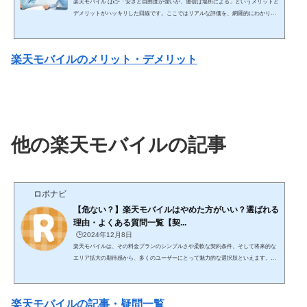
楽天モバイル は👉「安さと自由度が強いが、通信は場所による」というメリットと
デメリットがハッキリした回線です。ここではリアルな評価を、網羅的にわかりや
すく解説します。 🔥 結論（最短） コスパ・使い放題重視 → 楽天モバイルは最強ク
ラス 安定性最優先 → 大手キャリアの方が上👉 「安さを取るか安定を取るか」で決
まる✅ 楽天モバイルのメリット① 料金が圧倒的に安い（最大の強み）👉 業界トッ
楽天モバイルのメリット・デメリット
プクラスの安さ 3GB：約1,078円 20GB：約2,178円 無制限：約3,278円👉 ...
他の楽天モバイルの記事
ロボナビ
【危ない？】楽天モバイルはやめた方がいい？選ばれる
理由・よくある質問一覧【契...
🕒️2024年12月8日
楽天モバイルは、その料金プランのシンプルさや柔軟な契約条件、そして将来的な
エリア拡大の期待感から、多くのユーザーにとって魅力的な選択肢といえます。以
下に、その特徴を詳しく解説します。 楽天モバイル 楽天モバイルの電波がメイン
で使えるくらい良くなってきてるiPhone買うなら楽天モバイル一択Wi-Fi契約するよ
り楽天モバイル一本化が最強楽天モバイルのメリット・デメリット 楽天モバイルは
楽天モバイルの記事・疑問一覧
電波が充分良くなってきてて結構いい1. 分かりやすい料金プラン楽天モバイルの料