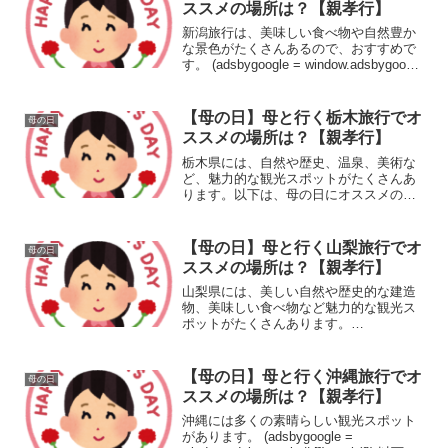
ススメの場所は？【親孝行】
新潟旅行は、美味しい食べ物や自然豊か
な景色がたくさんあるので、おすすめで
す。 (adsbygoogle = window.adsbygoogle
|| []).push({});以下は、新潟でのオススメス
ポットをいくつか紹介します。 越後湯...
【母の日】母と行く栃木旅行でオ
母の日
ススメの場所は？【親孝行】
栃木県には、自然や歴史、温泉、美術な
ど、魅力的な観光スポットがたくさんあ
ります。以下は、母の日にオススメのス
ポットです。 日光市内：栃木県北部に位
置する日光市は、歴史的な建造物や神社
仏閣が多くあります。特に、東照宮は日
【母の日】母と行く山梨旅行でオ
母の日
光の象徴であり、世界遺...
ススメの場所は？【親孝行】
山梨県には、美しい自然や歴史的な建造
物、美味しい食べ物など魅力的な観光ス
ポットがたくさんあります。
(adsbygoogle = window.adsbygoogle ||
[]).push({});以下にいくつかのおすすめス
ポットを紹介し...
【母の日】母と行く沖縄旅行でオ
母の日
ススメの場所は？【親孝行】
沖縄には多くの素晴らしい観光スポット
があります。 (adsbygoogle =