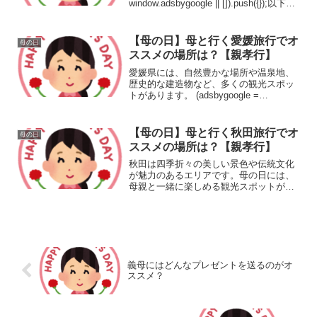
window.adsbygoogle || []).push({});以下
に、オススメの場所をいくつか紹介しま
す。 美ら海水族館 沖縄本島北部にある美
ら海水族館...
【母の日】母と行く愛媛旅行でオ
母の日
ススメの場所は？【親孝行】
愛媛県には、自然豊かな場所や温泉地、
歴史的な建造物など、多くの観光スポッ
トがあります。 (adsbygoogle =
window.adsbygoogle || []).push({});以下に
いくつかのおすすめスポットを紹介しま
す。 大洲...
【母の日】母と行く秋田旅行でオ
母の日
ススメの場所は？【親孝行】
秋田は四季折々の美しい景色や伝統文化
が魅力のあるエリアです。母の日には、
母親と一緒に楽しめる観光スポットがた
くさんあります。 (adsbygoogle =
window.adsbygoogle || []).push({});以下
は、オスス...
義母にはどんなプレゼントを送るのがオ
ススメ？