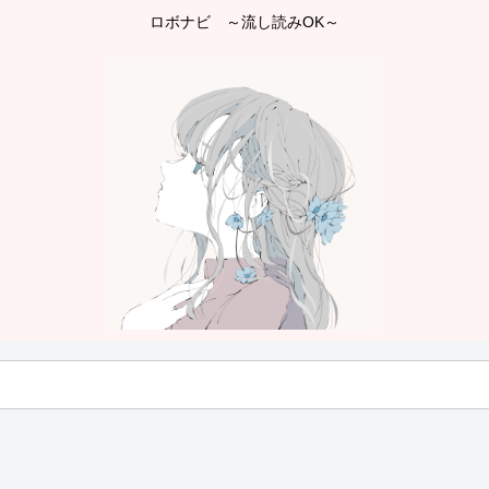
ロボナビ ～流し読みOK～