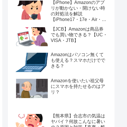
【iPhone】Amazonのアプ
リが動かない・開けない時
の対処法を解説
【iPhone17・17e・Air・
16e・16・15・14・SE・
【JCB】Amazonは商品券
Pro・ProMAX・Plus】
でも買い物できる？【UC・
VISA・JTB】
Amazonはパソコン無くて
も使える？スマホだけでで
きる？
Amazonを使いたい祖父母
にスマホを持たせるのはア
リ？
【熊本県】合志市の気温は
ヤバイ？何故こんなに暑い