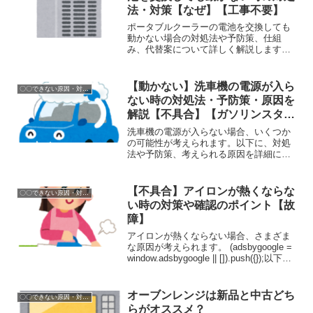
法・対策【なぜ】【工事不要】
ポータブルクーラーの電池を交換しても
動かない場合の対処法や予防策、仕組
み、代替案について詳しく解説します。
(adsbygoogle = window.adsbygoogle ||
[]).push({});仕組みポータブルクーラーは
主に以...
【動かない】洗車機の電源が入ら
〇〇できない原因・対処方法
ない時の対処法・予防策・原因を
解説【不具合】【ガソリンスタン
ド】
洗車機の電源が入らない場合、いくつか
の可能性が考えられます。以下に、対処
法や予防策、考えられる原因を詳細に解
説します。 (adsbygoogle =
window.adsbygoogle || []).push({});1. 電源
コードとコ...
【不具合】アイロンが熱くならな
〇〇できない原因・対処方法
い時の対策や確認のポイント【故
障】
アイロンが熱くならない場合、さまざま
な原因が考えられます。 (adsbygoogle =
window.adsbygoogle || []).push({});以下
に、対処法や予防策、アイロンの仕組
み、および代替案を詳しく解説します。
アイロ...
オーブンレンジは新品と中古どち
〇〇できない原因・対処方法
らがオススメ？