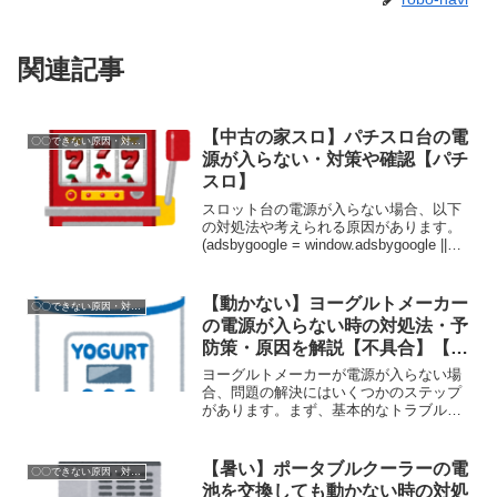
関連記事
【中古の家スロ】パチスロ台の電
〇〇できない原因・対処方法
源が入らない・対策や確認【パチ
スロ】
スロット台の電源が入らない場合、以下
の対処法や考えられる原因があります。
(adsbygoogle = window.adsbygoogle ||
[]).push({});対処法: 電源コードの確認: ま
ず、スロット台の電源コードがコンセ...
【動かない】ヨーグルトメーカー
〇〇できない原因・対処方法
の電源が入らない時の対処法・予
防策・原因を解説【不具合】【飲
むヨーグルト】
ヨーグルトメーカーが電源が入らない場
合、問題の解決にはいくつかのステップ
があります。まず、基本的なトラブルシ
ューティング手順を確認し、問題の原因
を特定します。それから、問題を解決す
るための適切な対処法を見つけることが
【暑い】ポータブルクーラーの電
〇〇できない原因・対処方法
重要です。 (adsby...
池を交換しても動かない時の対処