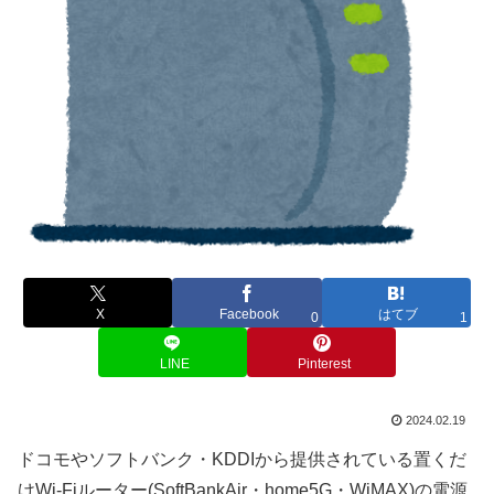
X
Facebook
はてブ
0
1
LINE
Pinterest
2024.02.19
ドコモやソフトバンク・KDDIから提供されている置くだ
けWi-Fiルーター(SoftBankAir・home5G・WiMAX)の電源