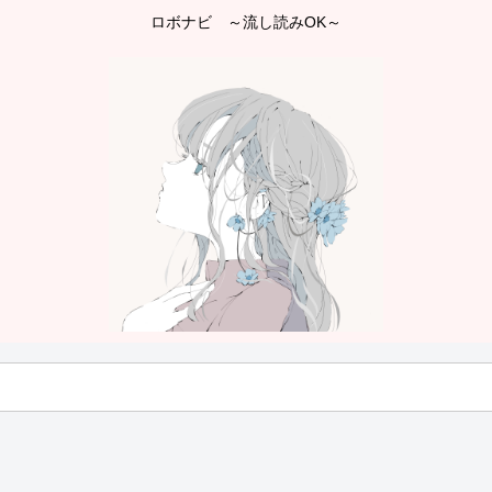
ロボナビ ～流し読みOK～