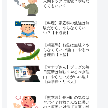
人間ドックは無駄？やらな
くてもいい？
【料理】家庭科の勉強は無
駄だから、やらなくてい
い？【不必要】
【精霊馬】お盆は無駄？や
らなくていい理由・やるべ
き理由【旧盆】
【マナブさん】ブログの毎
日更新は無駄？やるべき理
由・やらない方がいい理由
【両学長・リベ大】
【熊本県】長洲町の気温は
ヤバイ？何故こんなに暑い
の？原因と対策【真夏・酷