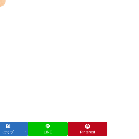
はてブ
LINE
Pinterest
1