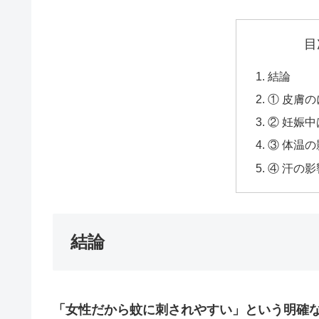
目
結論
① 皮膚
② 妊娠
③ 体温の
④ 汗の影
結論
「女性だから蚊に刺されやすい」という明確