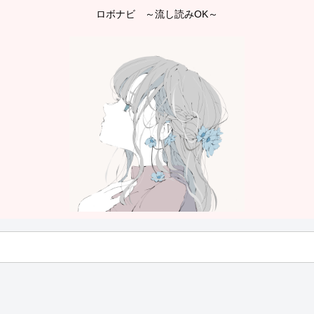
ロボナビ ～流し読みOK～