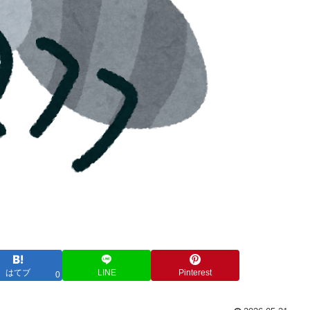
はてブ
LINE
Pinterest
0