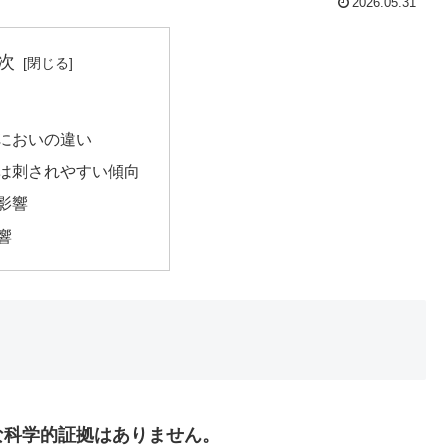
2026.05.31
次
のにおいの違い
中は刺されやすい傾向
影響
響
な科学的証拠はありません。