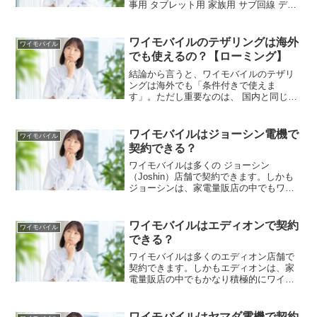
事用 タブレット用 家族用 サブ回線 デュ
アルSIM運用などの目的で、1人で複数回
線契約している人はかなり多いです。し
かもワイモバイルは、同一名義で最大5回
ワイモバイルのテザリングは海外
ワイモバイル
線程度...
でも使えるの？【ローミング】
結論から言うと、ワイモバイルのテザリ
ングは海外でも「条件付きで使えま
す」。ただし重要なのは、 国内と同じ感
覚ではない 海外ローミング設定が必要 国
やプランで条件が違う 高額請求リスクも
あるという点です。つまり、「海外でテ
ワイモバイルはジョーシン電機で
ワイモバイル
ザリング自体は可能だ...
契約できる？
ワイモバイルは多くの ジョーシン
（Joshin）店舗で契約できます。しかも
ジョーシンは、家電量販店の中でもワイ
モバイルの取り扱いがかなり積極的な部
類です。単なる紹介窓口ではなく、実際
に： 新規契約 MNP乗り換え 機種変更
ワイモバイルはエディオンで契約
ワイモバイル
SIMのみ契約 ...
できる？
ワイモバイルは多くのエディオン店舗で
契約できます。しかもエディオンは、家
電量販店の中でもかなり積極的にワイモ
バイルを展開している部類です。単なる
「申込取次」ではなく、実際に： 新規契
約 MNP乗り換え 機種変更 SIMのみ契約
ワイモバイルはヤマダ電機で契約