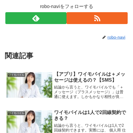
robo-naviをフォローする
robo-navi
関連記事
【アプリ】ワイモバイルは＋メッ
ワイモバイル
セージは使えるの？【SMS】
結論から言うと、ワイモバイルでも「＋
メッセージ（プラスメッセージ）」は普
通に使えます。しかもかなり相性が良い
です。ワイモバイルはソフトバンク系回
線を利用しているため、＋メッセージ対
応キャリアとして正式対応しています。
ワイモバイルは1人で2回線契約で
ワイモバイル
つまり、 SMS 電話番...
きる？
結論から言うと、ワイモバイルは1人で2
回線契約できます。実際には、 個人用 仕