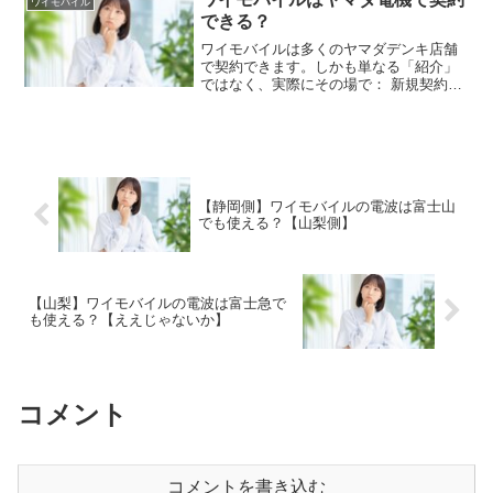
ワイモバイル
eSIM契約...
できる？
ワイモバイルは多くのヤマダデンキ店舗
で契約できます。しかも単なる「紹介」
ではなく、実際にその場で： 新規契約
MNP乗り換え 機種変更 SIM契約 スマホ
購入 料金相談などを受け付けている店舗
がかなり多いです。特に大型店舗では、
携帯コーナー...
【静岡側】ワイモバイルの電波は富士山
でも使える？【山梨側】
【山梨】ワイモバイルの電波は富士急で
も使える？【ええじゃないか】
コメント
コメントを書き込む