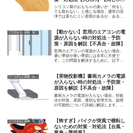
ル】
シリコン製のおもちゃの臭いが「何をし
ても取れない」と感じる場合、通常の洗
浄では落ちにくい原因があるか、あるい
は素材自体の問題や劣化の可能性もあり
ます。ここでは、臭いが頑固に残るとき
の対処法を、段階的・安全に詳しく解説
【動かない】窓用のエアコンの電
〇〇できない原因・対処方法
します。 (adsbyg...
源が入らない時の対処法・予防
策・原因を解説【不具合・故障】
窓用のエアコンの電源が入らない場合、
暑い季節や寒い季節には非常に不便で
す。この問題を解決するために、以下で
は対処法や対策、原因、適切な管理方
法、そして故障時の修理可能性について
詳しく説明します。 (adsbygoogle =
【実物投影機】書画カメラの電源
〇〇できない原因・対処方法
window....
が入らない時の対処法・予防策・
原因を解説【不具合・故障】
書画カメラの電源が入らない場合、対処
法や対策、原因、適切な管理方法、故障
の可能性について詳細に解説します。
(adsbygoogle = window.adsbygoogle ||
[]).push({});電源が入らない時の対処法や
対策 ...
【怖すぎ】バイクが突風で横転し
〇〇できない原因・対処方法
ないための対策・対処法【台風・
竜巻・季節風】