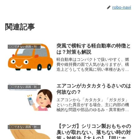
robo-navi
関連記事
突風で横転する軽自動車の特徴と
〇〇できない原因・対処方法
は？対策も解説
軽自動車はコンパクトで扱いやすく、燃
費や維持費の面で人気がありますが、構
造上どうしても突風に弱い車種がありま
す。特に、高重心・軽量・風を受けやす
い構造の軽自動車は、条件がそろえば突
風によって横転するリスクがあるため注
エアコンがカタカタうるさいのは
〇〇できない原因・対処方法
意が必要です。ここでは、...
何故なの？
エアコンから「カタカタ」「ガタガタ」
といった異音がする場合、主に内部の機
械的な問題や部品のゆるみ・異常動作が
原因です。以下に、原因を部位別・症状
別に詳しく解説します。 (adsbygoogle =
window.adsbygoogle ||...
【テンガ】シリコン製おもちゃの
〇〇できない原因・対処方法
臭いが取れない、落ちない時の対
策・対処法【大人の】【同じホー