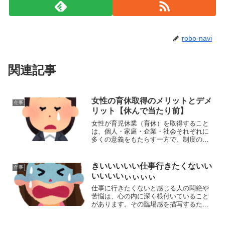
robo-navi
関連記事
女性の育休取得のメリットとデメ
仕事
リット【休んで当たり前】
女性が育児休業（育休）を取得すること
は、個人・家庭・企業・社会それぞれに
多くの意義をもたらす一方で、制度の運
用や職場環境によっては課題も存在しま
す。以下に、女性が育休を取得すること
のメリットとデメリットを、表を使わず
きいいいいい仕事行きたくないい
仕事
詳しく解説します。 (a...
いいいいぃぃぃぃ
仕事に行きたくないと感じる人の悶絶や
苦悩は、心の内に深く根付いていること
があります。その臨場感を描写するため
には、以下のような感情や心理状態が含
まれるかもしれません：1. 無気力感: 仕