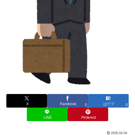
X
Facebook
はてブ
0
0
LINE
Pinterest
2025.02.04