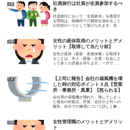
事に行くことに対する興味や意欲が低下
社員旅行は社員が全員参加するべ
仕事
しており、何をする...
き
社員旅行において「全員参加」を推奨す
る理由は、組織内での親睦を深めること
が目的の一つとして挙げられます。全員
が参加することで得られる利点を中心
に、以下に詳しく解説します。1. 全員参
加によるチームビルディングの促進1.1 部
女性の産休取得のメリットとデメ
仕事
署を超えた交流の...
リット【取得して当たり前】
女性が産休（産前・産後休業）を取得す
ることは、本人・家族・企業・社会にと
って多くの意義を持ちます。一方で、現
実的な課題や周囲への影響もあり、デメ
リットとして受け止められることもあり
ます。以下に、産休取得のメリットとデ
【上司に報告】会社の扇風機を壊
仕事
メリットを表を使わず詳し...
した時の対応ポイント３点【営業
所・事務所・真夏】【怒られる】
会社用の扇風機が壊れた、壊してしまっ
た場合の対処法、対策、会社や上司への
報告、自分での修理について詳しく解説
します。 (adsbygoogle =
window.adsbygoogle || []).push({});扇風機
が壊れた場合の対...
女性管理職のメリットとデメリッ
仕事
ト