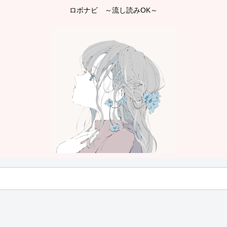
ロボナビ ～流し読みOK～