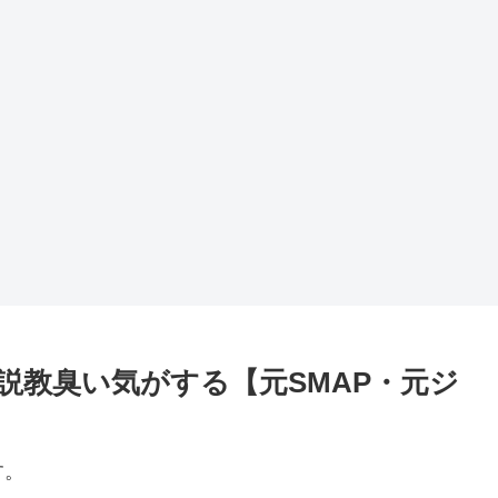
説教臭い気がする【元SMAP・元ジ
す。