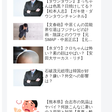
【ダウンタウン】まっちゃ
んは色黒？日焼けしてる？
【松本人志】【ガキ使・ダ
ウンタウンチャンネル】
【文春砲】中居くんの芸能
界引退はフジテレビの計
画・陰謀とのウワサ【元
SMAP・中居正広】【元ジ
ャニーズ】
【水ダウ】クロちゃんは怖
い？素の顔はやばい？【安
田大サーカス・リチ】
石破茂元総理は韓国が好
き？嫌い？外交への影響
は？
【熊本県】合志市の気温は
ヤバイ？何故こんなに暑い
の？原因と対策【真夏・酷