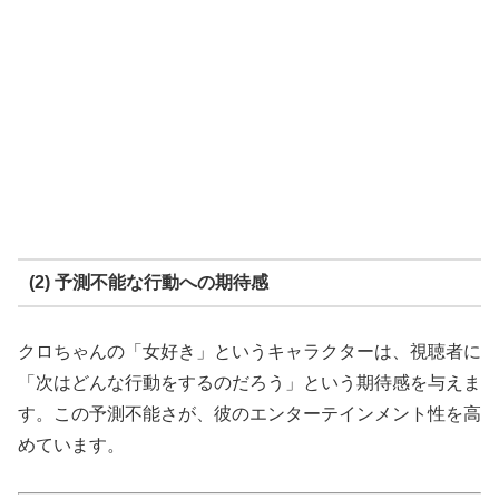
(2) 予測不能な行動への期待感
クロちゃんの「女好き」というキャラクターは、視聴者に
「次はどんな行動をするのだろう」という期待感を与えま
す。この予測不能さが、彼のエンターテインメント性を高
めています。