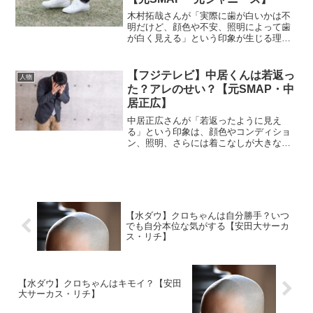
木村拓哉さんが「実際に歯が白いかは不
明だけど、顔色や不安、照明によって歯
が白く見える」という印象が生じる理由
について、いくつかの視覚的要素を解説
します。歯の色は、実際の歯の白さだけ
でなく、さまざまな外的要因によって印
【フジテレビ】中居くんは若返っ
人物
象が大きく変わります。 ...
た？アレのせい？【元SMAP・中
居正広】
中居正広さんが「若返ったように見え
る」という印象は、顔色やコンディショ
ン、照明、さらには着こなしが大きな影
響を与えていることがあります。これら
の要因がどのように働くのかを詳しく解
説します。 (adsbygoogle = window.ads...
【水ダウ】クロちゃんは自分勝手？いつ
でも自分本位な気がする【安田大サーカ
ス・リチ】
【水ダウ】クロちゃんはキモイ？【安田
大サーカス・リチ】