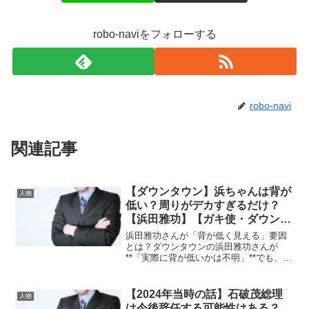
robo-naviをフォローする
robo-navi
関連記事
【ダウンタウン】浜ちゃんは背が
人物
低い？周りがデカすぎるだけ？
【浜田雅功】【ガキ使・ダウンタ
ウンチャンネル】
浜田雅功さんが「背が低く見える」要因
とは？ダウンタウンの浜田雅功さんが
**「実際に背が低いかは不明」**でも、顔
色、コンディション（体調）、照明、カ
メラのアングル、服装、周囲の人物との
対比などの影響で背が低く見えることが
【2024年当時の話】石破茂総理
人物
あります。以下に詳し...
は今後辞任する可能性はある？