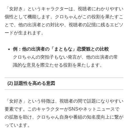
「女好き」というキャラクターは、視聴者にわかりやすい
個性として機能します。クロちゃんがこの役割を果たすこ
とで、他の出演者との対比や、視聴者の記憶に残るエピソ
ードが生まれます。
例：他の出演者の「まともな」恋愛観との比較
クロちゃんの突拍子もない発言が、他の出演者の常
識的な意見を際立たせる役割を果たします。
(2) 話題性を高める意図
「女好き」という特徴は、視聴者の間で話題になりやすい
要素です。このキャラクターがSNSやネットニュースで
の拡散を助け、クロちゃん自身や番組の知名度向上に繋が
っています。