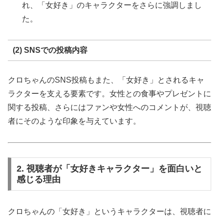
れ、「女好き」のキャラクターをさらに強調しまし
た。
(2) SNSでの投稿内容
クロちゃんのSNS投稿もまた、「女好き」とされるキャ
ラクターを支える要素です。女性との食事やプレゼントに
関する投稿、さらにはファンや女性へのコメントが、視聴
者にそのような印象を与えています。
2. 視聴者が「女好きキャラクター」を面白いと
感じる理由
クロちゃんの「女好き」というキャラクターは、視聴者に