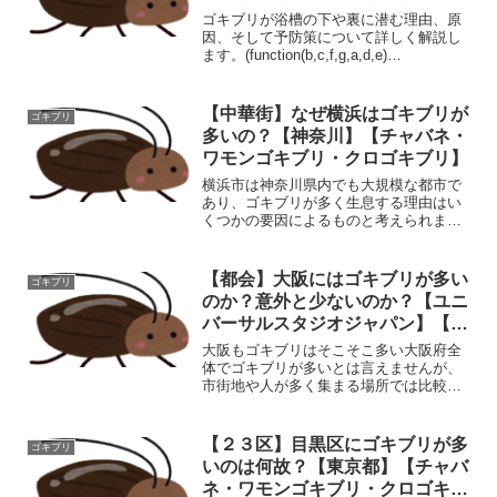
ゴキブリが浴槽の下や裏に潜む理由、原
因、そして予防策について詳しく解説し
ます。(function(b,c,f,g,a,d,e)
{b.MoshimoAffiliateObject=a;b=b||function
(){arguments.cur...
【中華街】なぜ横浜はゴキブリが
ゴキブリ
多いの？【神奈川】【チャバネ・
ワモンゴキブリ・クロゴキブリ】
横浜市は神奈川県内でも大規模な都市で
あり、ゴキブリが多く生息する理由はい
くつかの要因によるものと考えられま
す。 都市部の環境: 横浜市は商業施設、
飲食店、住宅地などが密集した都市部で
す。こうした場所では、食品の取り扱い
【都会】大阪にはゴキブリが多い
ゴキブリ
やゴミ処理が行われるた...
のか？意外と少ないのか？【ユニ
バーサルスタジオジャパン】【チ
ャバネ・ワモンゴキブリ・クロゴ
大阪もゴキブリはそこそこ多い大阪府全
キブリ】
体でゴキブリが多いとは言えませんが、
市街地や人が多く集まる場所では比較的
発生しやすい傾向があります。特に、暖
かく湿度が高い季節や、ごみや食品くず
などの餌場がある場所では、ゴキブリが
【２３区】目黒区にゴキブリが多
ゴキブリ
発生する可能性が高くなり...
いのは何故？【東京都】【チャバ
ネ・ワモンゴキブリ・クロゴキブ