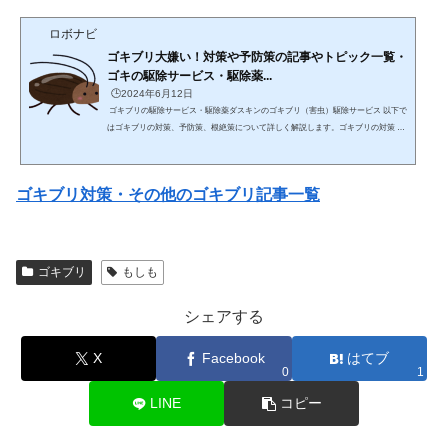
ロボナビ
ゴキブリ大嫌い！対策や予防策の記事やトピック一覧・
ゴキの駆除サービス・駆除薬...
🕒️2024年6月12日
ゴキブリの駆除サービス・駆除薬ダスキンのゴキブリ（害虫）駆除サービス 以下で
はゴキブリの対策、予防策、根絶策について詳しく解説します。ゴキブリの対策 衛
生管理 定期的な清掃: 台所、浴室、トイレなど、水回りの掃除をこまめに行い、食
べ物のカスやゴミを放置しないようにします。特に、コンロ周りやシンク下は重点
的に清掃します。 食品の適切な保管: 食品は密閉容器に入れて保管し、調理後の食
ゴキブリ対策・その他のゴキブリ記事一覧
べ物を放置しないことが重要です。ペットフードも密閉して保管します。 ゴミの管
理: ゴミは密閉容器に入れて、頻繁...
ゴキブリ
もしも
シェアする
X
Facebook
はてブ
0
1
LINE
コピー