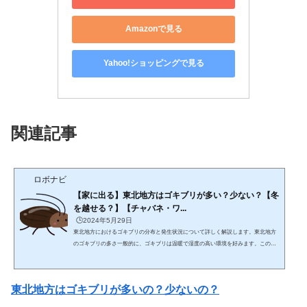
Amazonで見る
Yahoo!ショッピングで見る
関連記事
ロボナビ
【家に出る】東北地方はゴキブリが多い？少ない？【冬
を越せる？】【チャバネ・ワ...
🕒️2024年5月29日
東北地方におけるゴキブリの分布と発生状況について詳しく解説します。東北地方
のゴキブリの多さ一般的に、ゴキブリは温暖で湿度の高い環境を好みます。このた
め、気候が寒冷な東北地方では他の地域に比べてゴキブリの数が少ない傾向にあり
ます。しかし、完全にいないわけではなく、特定の条件下では発生することがあり
ます。 関連記事ゴキブリ対策・その他のゴキブリ記事一覧 (adsbygoogle = window.a
東北地方はゴキブリが多いの？少ないの？
dsbygoogle || ).push({});東北６県でもゴキブリは意外と出る青森はゴキブリが多いの
か？少ないのか？ 岩手はゴキブリ...