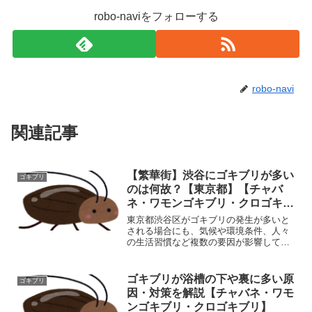
robo-naviをフォローする
robo-navi
関連記事
【繁華街】渋谷にゴキブリが多い
ゴキブリ
のは何故？【東京都】【チャバ
ネ・ワモンゴキブリ・クロゴキブ
リ】
東京都渋谷区がゴキブリの発生が多いと
される場合にも、気候や環境条件、人々
の生活習慣など複数の要因が影響してい
る可能性があります。以下に、原因と対
策についての要点を挙げてみましょう。
原因: 商業施設や観光地の存在: 渋谷区は
ゴキブリが浴槽の下や裏に多い原
ゴキブリ
観光地や商業施設が...
因・対策を解説【チャバネ・ワモ
ンゴキブリ・クロゴキブリ】