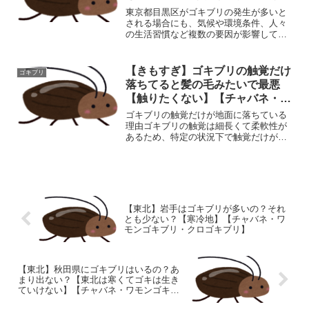
リ】
東京都目黒区がゴキブリの発生が多いと
される場合にも、気候や環境条件、人々
の生活習慣など複数の要因が影響してい
る可能性があります。以下に、原因と対
策についての要点を挙げてみましょう。
原因: 住宅密集地域: 目黒区は住宅地が多
【きもすぎ】ゴキブリの触覚だけ
ゴキブリ
く、家屋が密集して...
落ちてると髪の毛みたいで最悪
【触りたくない】【チャバネ・ク
ロゴキブリ・ワモンゴキブリ】
ゴキブリの触覚だけが地面に落ちている
理由ゴキブリの触覚は細長くて柔軟性が
あるため、特定の状況下で触覚だけが地
面に残ることがあります。その仕組みに
ついて以下に解説します。---1. ゴキブリ
の触覚が落ちる仕組み(1) 捕食者や攻撃に
よる損傷ゴ...
【東北】岩手はゴキブリが多いの？それ
とも少ない？【寒冷地】【チャバネ・ワ
モンゴキブリ・クロゴキブリ】
【東北】秋田県にゴキブリはいるの？あ
まり出ない？【東北は寒くてゴキは生き
ていけない】【チャバネ・ワモンゴキブ
リ・クロゴキブリ】