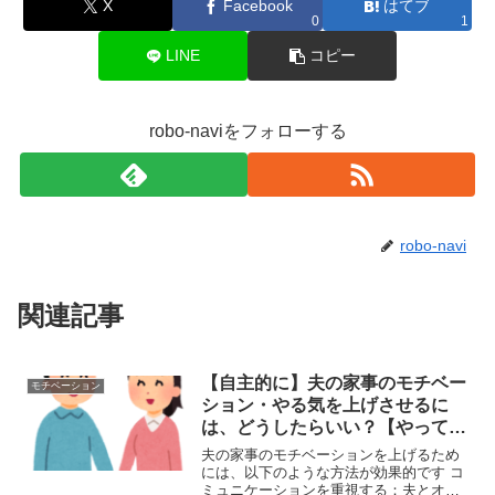
X
Facebook
はてブ
0
1
LINE
コピー
robo-naviをフォローする
robo-navi
関連記事
【自主的に】夫の家事のモチベー
モチベーション
ション・やる気を上げさせるに
は、どうしたらいい？【やってく
れ】
夫の家事のモチベーションを上げるため
には、以下のような方法が効果的です コ
ミュニケーションを重視する：夫とオー