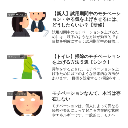
プンなコミュニケーションを持つこと
で、家事に対する意欲や考えを理解し合
います。 協力と感謝を示す：夫が家事を
【新人】試用期間中のモチベーシ
モチベーション
している時には、協力の...
ョン・やる気を上げさせるには、
どうしたらいい？【研修】
試用期間中のモチベーションを上げるた
めには、以下のような方法が効果的です
目標を明確にする：試用期間中の目標を
明確にし、仕事の意義や重要性を理解さ
せることで、モチベーションが高まりま
す。 成果を認める：試用期間中の成果や
【トイレ】掃除のモチベーション
モチベーション
頑張りを上司や同僚か...
を上げる方法５選【シンク】
掃除をするときに、モチベーションを上
げるために以下のような効果的な方法が
あります。 目標を設定する：掃除をする
ときに、やるべきことを明確にすること
が重要です。例えば、1日でどの程度の部
屋を掃除するのか、あるいはどの部分を
モチベーションなんて、本当は存
モチベーション
きれいにするのかなど...
在しない
モチベーションは、個人によって異なる
経験や要因によって起こる内在的な状態
やエネルギーです。一般的に、モチベー
ションは個人が目標に向かって行動を起
こすための内的な推進力や意欲として理