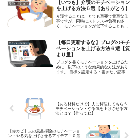
解されます。 (adsbygoogle = window.a...
【いつも】介護のモチベーション
モチベーション
を上げる方法５選【ありがとう】
介護することは、とても重要で貴重な仕
事ですが、同時にストレスや負荷も多
く、モチベーションが低下することもあ
ります。以下は介護するモチベーション
を上げるための効果的な方法です。 自分
自身のケア：介護する人がストレスや負
【毎日更新するな】ブログのモチ
モチベーション
担を感じることはよくあり...
ベーションを上げる方法６選【質
より量】
ブログを書くモチベーションを上げるた
めに、以下のような効果的な方法があり
ます。 目標を設定する：書きたい記事の
テーマや、ブログのアクセス数など、自
分が達成したい目標を明確に設定するこ
とで、やる気が出ることがあります。目
標は、現実的で達成可能...
【ある材料だけで】夫に料理してもらう
モチベーション・やる気を上げさせる方
法とは？【作ってね】
【赤カビ】夫の風呂掃除のモチベーショ
ン・やる気を上げさせるアイデア１０選