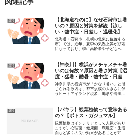
関連記事
【北海道なのに】なぜ石狩市は暑
疑問
いの？原因と対策を解説【涼し
い・熱中症・日差し・温暖化】
北海道・石狩市（札幌の北東に位置する
市）では、近年、夏季の気温上昇が顕著
になっており、特に高齢者や子どもへの
熱中症リスクが高まっています。以下
に、石狩市で暑さを感じる増加の原因
と、それに対する具体的な対策を詳しく
【神奈川】横浜がメチャメチャ暑
疑問
解説します。 (adsbyg...
いのは何故？原因と暑さ対策【湿
度・猛暑・酷暑・熱中症・日差
し・温暖化・ヒートアイランド】
神奈川県の横浜市が「かなり暑い」と感
じられる原因は、都市規模の大きさに伴
うヒートアイランド現象、地形や海風の
影響、緑地の分布、交通量や建物密度の
高さなど多くの要因が複合しているため
です。特に夏季は横浜の中心部や港湾周
【パキラ】観葉植物って意味ある
疑問
辺で強い暑さを感じやすく...
の？【ポトス・ガジュマル】
観葉植物はインテリアとして人気があり
ますが、心理面・健康面・環境面・生活
面など多くの良い効果があることが知ら