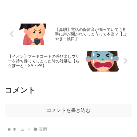
じるのは、部屋が分かれていることによ
る冷気動線・断熱不足・暖房配置が原因
です。ここでは 原因 → 暖房なしででき
る対策 → 暖房が...
【鼻唄】電話の保留音が鳴っていても相
手に声が聞かれてしまうって本当？【ぼ
やき・陰口】
【イオン】フードコートの呼び出しブザ
ーを持ち帰ってしまった時の対処法【ら
らぽーと・SA・PA】
コメント
コメントを書き込む
ホーム
疑問