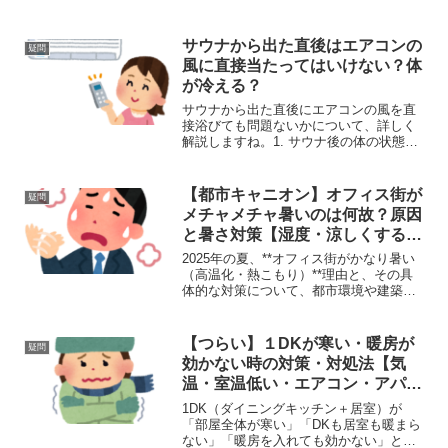
れています。ここでは観葉植物のメリッ
トを網羅的に詳しく解説します。🌿---観
葉植物の良い効果1. リラックス効果（心
サウナから出た直後はエアコンの
疑問
理的ストレスの軽...
風に直接当たってはいけない？体
が冷える？
サウナから出た直後にエアコンの風を直
接浴びても問題ないかについて、詳しく
解説しますね。1. サウナ後の体の状態サ
ウナに入ると体温が大きく上昇し、発汗
も多くなります。血管は拡張し、心拍数
や代謝も活発な状態です。また、体表面
【都市キャニオン】オフィス街が
疑問
は汗で濡れていること...
メチャメチャ暑いのは何故？原因
と暑さ対策【湿度・涼しくする方
法・猛暑・酷暑・熱中症・日差
2025年の夏、**オフィス街がかなり暑い
し・温暖化】
（高温化・熱こもり）**理由と、その具
体的な対策について、都市環境や建築構
造などの視点から詳しく解説します。
(adsbygoogle = window.adsbygoogle ||
[]).pus...
【つらい】１DKが寒い・暖房が
疑問
効かない時の対策・対処法【気
温・室温低い・エアコン・アパー
ト・マンション】
1DK（ダイニングキッチン＋居室）が
「部屋全体が寒い」「DKも居室も暖まら
ない」「暖房を入れても効かない」と感