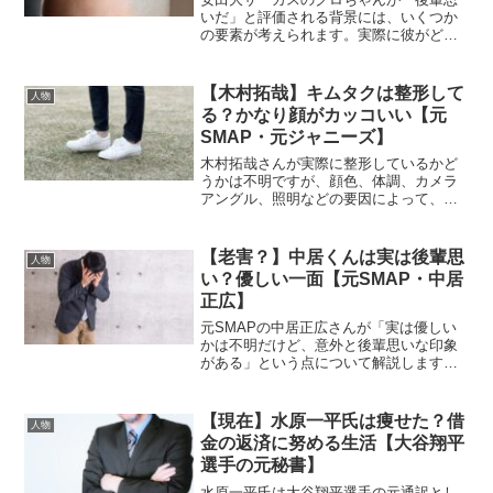
いだ」と評価される背景には、いくつか
の要素が考えられます。実際に彼がどれ
だけ後輩思いであるかは不明ですが、彼
の行動やメディアでの描かれ方がファン
やフォロワーに「後輩思い」として評価
【木村拓哉】キムタクは整形して
人物
される理由について詳しく...
る？かなり顔がカッコいい【元
SMAP・元ジャニーズ】
木村拓哉さんが実際に整形しているかど
うかは不明ですが、顔色、体調、カメラ
アングル、照明などの要因によって、整
形していると感じるほど顔が美しく見え
ることがあります。その理由を詳しく解
説します。 (adsbygoogle = window.ad...
【老害？】中居くんは実は後輩思
人物
い？優しい一面【元SMAP・中居
正広】
元SMAPの中居正広さんが「実は優しい
かは不明だけど、意外と後輩思いな印象
がある」という点について解説します。
中居さんは、テレビの出演やトークで見
せる厳しい面と、後輩に対する思いやり
が同居する人物として知られています。
【現在】水原一平氏は痩せた？借
人物
彼の後輩思いな一面は、...
金の返済に努める生活【大谷翔平
選手の元秘書】
水原一平氏は大谷翔平選手の元通訳とし