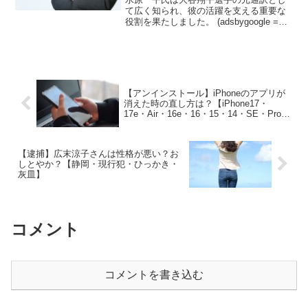
て広く知られ、彼の活躍を支える重要な
役割を果たしました。 (adsbygoogle =
window.adsbygoogle || []).push({});しか
し、近年彼に関する状況はさまざまな報
道や噂...
【アンインストール】iPhoneのアプリが
消えた時の直し方は？【iPhone17・
17e・Air・16e・16・15・14・SE・Pro・
ProMAX・Plus】
【逮捕】広末涼子さんは性格が悪い？お
しとやか？【静岡・現行犯・ひっかき・
灰皿】
コメント
コメントを書き込む