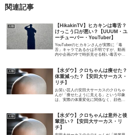
関連記事
【HikakinTV】ヒカキンは毒舌？
人物
けっこう口が悪い？【UUUM・ユ
ーチューバー・YouTuber】
YouTuberのヒカキンさんが実際に「毒
舌」キャラであるかは不明ですが、動画
内や企画の中で時折見せる軽い毒舌やユ
ーモアの効いた辛口コメントが視聴者の
間で好意的に受け入れられています。以
下では、ヒカキンさんの毒舌がどのよう
【水ダウ】クロちゃんは痩せた？
人物
にして一定の支持を...
体重減った？【安田大サーカス・
リチ】
お笑い芸人の安田大サーカスのクロちゃ
んが「痩せたように見える」という印象
は、実際の体重変化に関係なく、顔色や
コンディション、照明、着こなしなどの
要因によってもたらされる場合がありま
す。以下では、これらの要素について詳
【水ダウ】クロちゃんは意外と後
人物
しく解説します。 (ad...
輩思い？【安田大サーカス・リ
チ】
安田大サーカスのクロちゃんが「後輩思