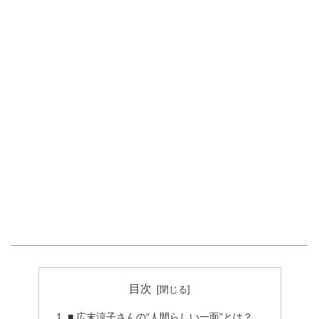
目次
■ 広末涼子さんの“人間らしい一面”とは？