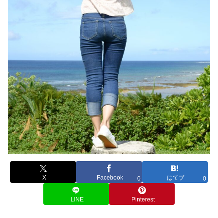
X
Facebook
はてブ
0
0
LINE
Pinterest