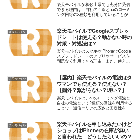
南】
楽天モバイルが和歌山県でも充分に受信
できる理由は、自社の回線とauのローミ
ング回線の2種類を利用していることが関
係しています。この組み合わせにより、
和歌山県内の広範囲で安定した通信が可
能となっています。以下に詳しく解説し
楽天モバイルでGoogleスプレッ
楽天モバイル
ます。楽天モバイル楽...
ドシートは使える？動かない時の
対策・対処法は？
楽天モバイルのスマホやiPhoneでGoogle
スプレッドシートのアプリやサービスを
問題なく利用できる理由、また、使えな
くなった場合の考えられる原因と適切な
対処法について詳しく解説します。楽天
モバイル楽天モバイルの電波がメインで
【屋内】楽天モバイルの電波はタ
楽天モバイル
使えるくらい...
ワマンでも使える？使えない？
【圏外？繋がらない？遅い？】
楽天モバイルは、auのローミング電波と
自社の電波という2種類の回線を利用する
ことで、通信エリアの広さと安定性を両
立しています。この特性により、タワー
マンション（タワマン）のような高層住
宅でも意外と十分な電波状況が確保され
楽天モバイルを申し込みたいけど
楽天モバイル
ている場合があります...
ショップはiPhoneの在庫が無い
と言われた…どうしたらいいの？