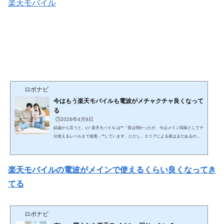
楽天モバイル
ロボナビ
今はもう楽天モバイルも電波がメチャクチャ良くなって
る
🕒️2026年4月8日
結論から言うと、👉 楽天モバイル は**「昔は弱かったが、今はメイン回線として十
分使えるレベルまで改善」**しています。ただし、エリアによる差はまだあるのが
現実です。ここを含めて、時系列＋現状＋注意点まで網羅的に解説します。🔥 ① 昔
の楽天モバイル（正直かなり弱かった）■ 問題点（2020〜2022頃） 自社回線エリア
が狭い 建物内・地下で圏外多発 パートナー回線（au）頼み 通話品質も不安定👉 こ
楽天モバイルの電波がメインで使えるくらい良くなってき
の時期は👉 「サブ回線向け」と言われるレベル🔄 ② なぜ改善したのか（重要）■
大きな改...
てる
ロボナビ