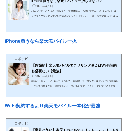
iPhone買うなら楽天モバイル一択じゃない？
🕒️2026年4月8日
iPhoneを買うときは👉「SIMフリーで単体購入」も良いですが、👉 楽天モバイル
を使うとかなり楽＆安いのが大きなメリットです。ここでは「なぜ楽天モバイルで
買うと楽なのか」を、仕組みから実用面まで網羅的に解説します。🔥 結論（最短）
自由に使いたい → SIMフリー 簡単・安く使いたい → 楽天モバイルで購入が最適👉
特に初心者〜中級者は👉 楽天でまとめて買う方が失敗しにくい📱 ① SIMフリーでi
Phoneを買う場合例：Apple公式など■ メリット どの回線でも使える 契約を自由に選
iPhone買うなら楽天モバイル一択
べ...
ロボナビ
【超節約】楽天モバイルでテザリング使えばWi-Fi契約
も必要ない【最強】
🕒️2026年4月8日
結論から言うと、👉 楽天モバイル の「無制限＋テザリング」を使えば👉 光回線な
しでも通信費をかなり節約できるケースは多いです。ただし、向いている人と向い
ていない人がハッキリ分かれるので、そこまで含めて網羅的に解説します。🔥 結論
（最短） ライト〜中程度のネット利用 → 楽天テザリングで十分＆安い ヘビーユー
ザー・安定重視 → 光回線が必要💰 ① 通信費の比較（ここが最大のメリット）■ 光
Wi-Fi契約するより楽天モバイル一本化が最強
回線＋スマホ（一般的） 光回線：4,000〜6,000円 スマホ：3,000〜8,000円👉 合計：
7,000〜1...
ロボナビ
【意外と良い】楽天モバイルのメリット・デメリットを