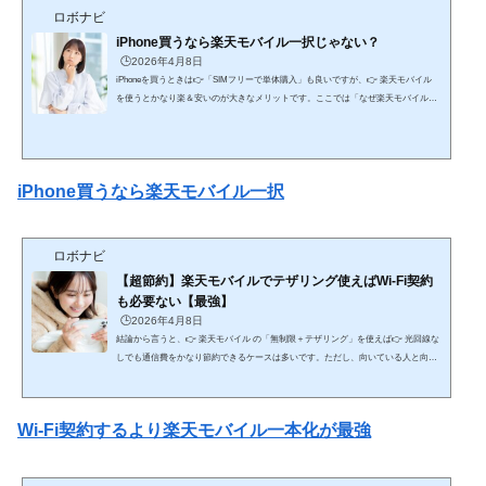
ロボナビ
iPhone買うなら楽天モバイル一択じゃない？
🕒️2026年4月8日
iPhoneを買うときは👉「SIMフリーで単体購入」も良いですが、👉 楽天モバイル
を使うとかなり楽＆安いのが大きなメリットです。ここでは「なぜ楽天モバイルで
買うと楽なのか」を、仕組みから実用面まで網羅的に解説します。🔥 結論（最短）
自由に使いたい → SIMフリー 簡単・安く使いたい → 楽天モバイルで購入が最適👉
特に初心者〜中級者は👉 楽天でまとめて買う方が失敗しにくい📱 ① SIMフリーでi
Phoneを買う場合例：Apple公式など■ メリット どの回線でも使える 契約を自由に選
iPhone買うなら楽天モバイル一択
べ...
ロボナビ
【超節約】楽天モバイルでテザリング使えばWi-Fi契約
も必要ない【最強】
🕒️2026年4月8日
結論から言うと、👉 楽天モバイル の「無制限＋テザリング」を使えば👉 光回線な
しでも通信費をかなり節約できるケースは多いです。ただし、向いている人と向い
ていない人がハッキリ分かれるので、そこまで含めて網羅的に解説します。🔥 結論
（最短） ライト〜中程度のネット利用 → 楽天テザリングで十分＆安い ヘビーユー
ザー・安定重視 → 光回線が必要💰 ① 通信費の比較（ここが最大のメリット）■ 光
Wi-Fi契約するより楽天モバイル一本化が最強
回線＋スマホ（一般的） 光回線：4,000〜6,000円 スマホ：3,000〜8,000円👉 合計：
7,000〜1...