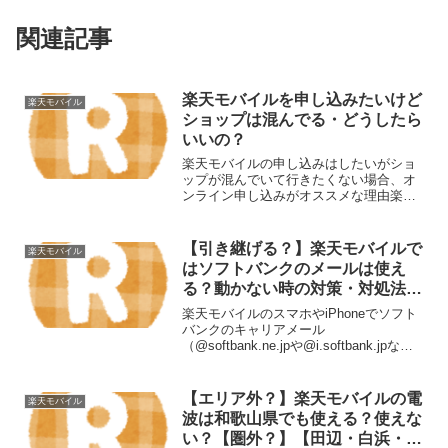
関連記事
楽天モバイルを申し込みたいけど
楽天モバイル
ショップは混んでる・どうしたら
いいの？
楽天モバイルの申し込みはしたいがショ
ップが混んでいて行きたくない場合、オ
ンライン申し込みがオススメな理由楽天
モバイルの申し込みは店舗（ショップ）
とオンラインの両方で可能ですが、店舗
が混雑している場合はオンライン申し込
【引き継げる？】楽天モバイルで
楽天モバイル
みが圧倒的に便利です。そ...
はソフトバンクのメールは使え
る？動かない時の対策・対処法
は？【メール持ち運び】
楽天モバイルのスマホやiPhoneでソフト
バンクのキャリアメール
（@softbank.ne.jpや@i.softbank.jpな
ど）を利用するには、SoftBankIDを取得
し、ソフトバンクメール持ち運びオプシ
ョンを契約して、端末にメール設...
【エリア外？】楽天モバイルの電
楽天モバイル
波は和歌山県でも使える？使えな
い？【圏外？】【田辺・白浜・海