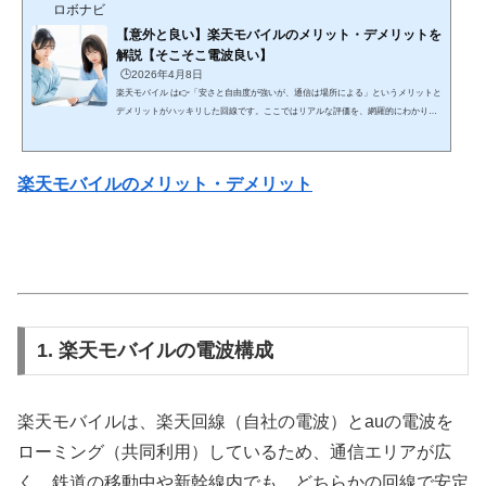
ロボナビ
【意外と良い】楽天モバイルのメリット・デメリットを
解説【そこそこ電波良い】
🕒️2026年4月8日
楽天モバイル は👉「安さと自由度が強いが、通信は場所による」というメリットと
デメリットがハッキリした回線です。ここではリアルな評価を、網羅的にわかりや
すく解説します。 🔥 結論（最短） コスパ・使い放題重視 → 楽天モバイルは最強ク
ラス 安定性最優先 → 大手キャリアの方が上👉 「安さを取るか安定を取るか」で決
まる✅ 楽天モバイルのメリット① 料金が圧倒的に安い（最大の強み）👉 業界トッ
楽天モバイルのメリット・デメリット
プクラスの安さ 3GB：約1,078円 20GB：約2,178円 無制限：約3,278円👉 ...
1. 楽天モバイルの電波構成
楽天モバイルは、楽天回線（自社の電波）とauの電波を
ローミング（共同利用）しているため、通信エリアが広
く、鉄道の移動中や新幹線内でも、どちらかの回線で安定