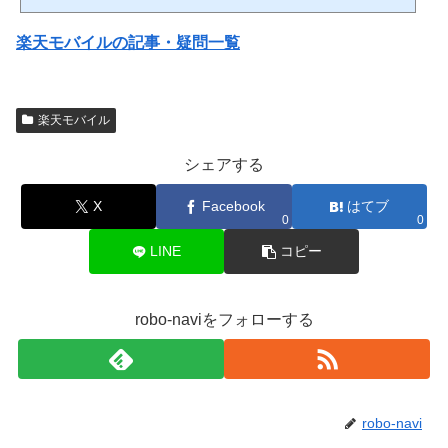
で使えるくらい良くなってきてるiPhone買うなら楽天モバイル一択Wi-Fi契約するよ
り楽天モバイル一本化が最強楽天モバイルのメリット・デメリット 楽天モバイルは
楽天モバイルの記事・疑問一覧
電波が充分良くなってきてて結構いい1. 分かりやすい料金プラン楽天モバイルの料
金プランは、使ったデー...
楽天モバイル
シェアする
X
Facebook
はてブ
0
0
LINE
コピー
robo-naviをフォローする
robo-navi