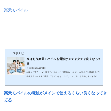
楽天モバイル
ロボナビ
今はもう楽天モバイルも電波がメチャクチャ良くなって
る
🕒️2026年4月8日
結論から言うと、👉 楽天モバイル は**「昔は弱かったが、今はメイン回線として十
分使えるレベルまで改善」**しています。ただし、エリアによる差はまだあるのが
現実です。ここを含めて、時系列＋現状＋注意点まで網羅的に解説します。🔥 ① 昔
の楽天モバイル（正直かなり弱かった）■ 問題点（2020〜2022頃） 自社回線エリア
が狭い 建物内・地下で圏外多発 パートナー回線（au）頼み 通話品質も不安定👉 こ
楽天モバイルの電波がメインで使えるくらい良くなってき
の時期は👉 「サブ回線向け」と言われるレベル🔄 ② なぜ改善したのか（重要）■
大きな改...
てる