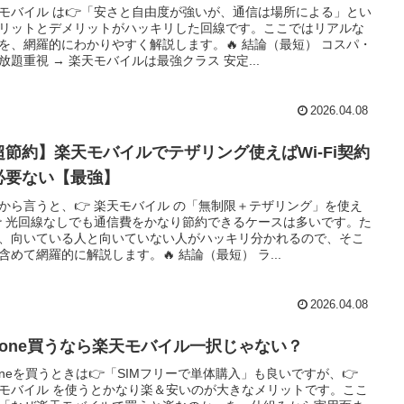
モバイル は👉「安さと自由度が強いが、通信は場所による」とい
リットとデメリットがハッキリした回線です。ここではリアルな
を、網羅的にわかりやすく解説します。🔥 結論（最短） コスパ・
放題重視 → 楽天モバイルは最強クラス 安定...
2026.04.08
超節約】楽天モバイルでテザリング使えばWi-Fi契約
必要ない【最強】
から言うと、👉 楽天モバイル の「無制限＋テザリング」を使え
 光回線なしでも通信費をかなり節約できるケースは多いです。た
、向いている人と向いていない人がハッキリ分かれるので、そこ
含めて網羅的に解説します。🔥 結論（最短） ラ...
2026.04.08
Phone買うなら楽天モバイル一択じゃない？
honeを買うときは👉「SIMフリーで単体購入」も良いですが、👉
モバイル を使うとかなり楽＆安いのが大きなメリットです。ここ