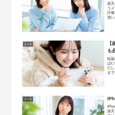
楽天
うメ
評価
使い
【
まとめ
も
結論
ば
だし
まで
i
まとめ
iP
楽天