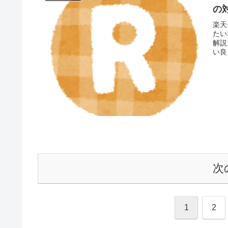
の
楽天
たい
解説
い良
次
1
2