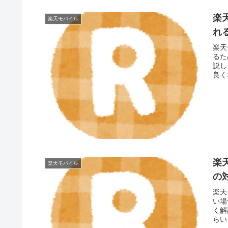
楽
楽天モバイル
れ
楽天
るた
説し
良く
楽
楽天モバイル
の
楽天
い場
く解
らい