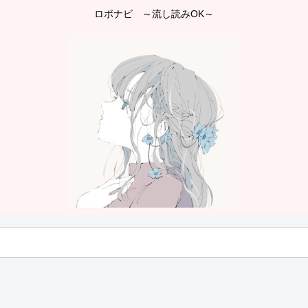
ロボナビ ～流し読みOK～