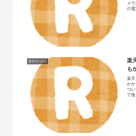
メで
の電
楽
楽天モバイル
も
楽天
かか
つい
で使