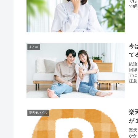
では
で網
今
まとめ
て
結論
回線
アに
注意
楽
楽天モバイル
が
楽天
かか