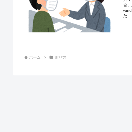
合、
win
た...
ホーム
断り方