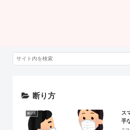
断り方
ス
断り方
手
スマ