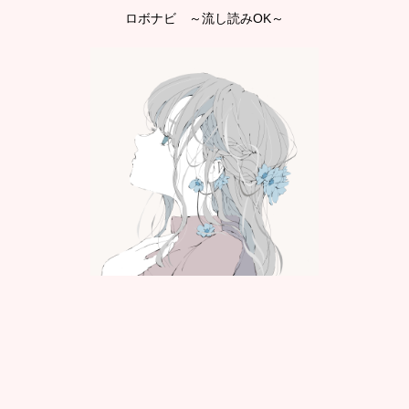
ロボナビ ～流し読みOK～